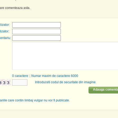
care comenteaza asta.
izator:
lizator:
entariu:
0
caractere :: Numar maxim de caractere 6000
Introduceti codul de securitate din imagine
Adauga comenta
riile care contin limbaj vulgar nu vor fi publicate.