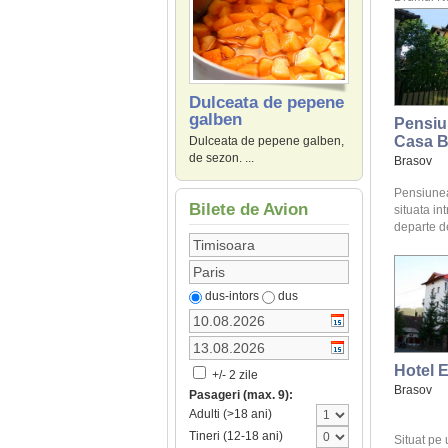
Dulceata de pepene
galben
Pensiu
Casa B
Dulceata de pepene galben,
de sezon. ...
Brasov
Pensiune
Bilete de Avion
situata int
departe de
dus-intors
dus
Hotel E
+/- 2 zile
Brasov
Pasageri (max. 9):
Adulti (>18 ani)
Tineri (12-18 ani)
Situat pe 