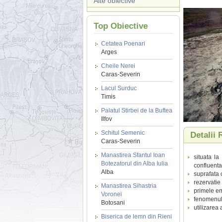
Alte obiective
Top Obiective
Cetatea Poenari
Arges
Cheile Nerei
Caras-Severin
Lacul Surduc
Timis
Palatul Stirbei de la Buftea
Ilfov
Schitul Semenic
Detalii 
Caras-Severin
Manastirea Sfantul Ioan
situata la
Botezatorul din Alba Iulia
confluenta
Alba
suprafata 
rezervatie 
Manastirea Sihastria
primele em
Voronei
fenomenul e
Botosani
utilizarea
Biserica de lemn din Rieni