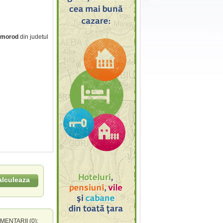
Homorod
din judetul
alculeaza
ENTARII (0):