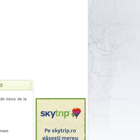
d
l de lunca de la
voare.