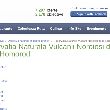
Contul meu
Inregistrare
sau
7,297
oferte
3,178
obiective
aurante
Calculeaza Ruta
Culinar
Info Sky
Evenimente
ive
Obiective naturale in judetul Brasov
Rezervatia Naturala Vulcanii Noroiosi de la Ba
vatia Naturala Vulcanii Noroiosi d
 Homorod
oturi
 harta
tii
tat
arii
i
rante