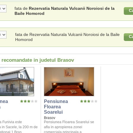
fata de
Rezervatia Naturala Vulcanii Noroiosi de la
C
Baile Homorod
fata de Rezervatia Naturala Vulcanii Noroiosi de la Baile
C
Homorod
i recomandate in judetul Brasov
nea
Pensiunea
a
Floarea
Soarelui
Brasov
 Funivia este
Pensiunea Floarea Soarelui se
 in Sacele, la 200 m de
afla in apropierea zonei
ional 1 Bras ...
comerciala principala a ...