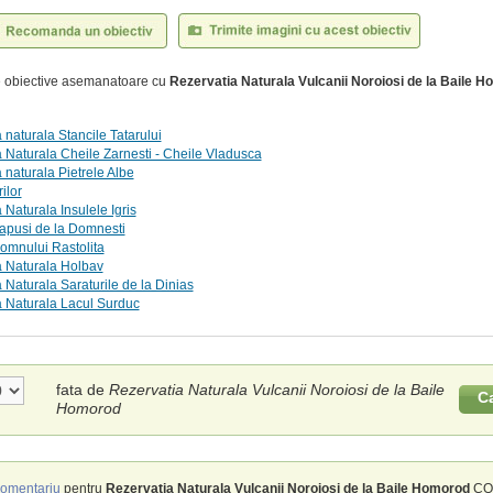
te obiective asemanatoare cu
Rezervatia Naturala Vulcanii Noroiosi de la Baile 
 naturala Stancile Tatarului
 Naturala Cheile Zarnesti - Cheile Vladusca
 naturala Pietrele Albe
ilor
 Naturala Insulele Igris
apusi de la Domnesti
omnului Rastolita
a Naturala Holbav
 Naturala Saraturile de la Dinias
 Naturala Lacul Surduc
fata de
Rezervatia Naturala Vulcanii Noroiosi de la Baile
C
Homorod
omentariu
pentru
Rezervatia Naturala Vulcanii Noroiosi de la Baile Homorod
COM