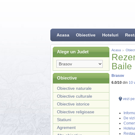
Acasa
Obiective
Hoteluri
Rest
Acasa
Obiect
Alege un Judet
Rezer
Baile
Brasov
Obiective
6.0
/
10
din
10
v
Obiective naturale
Obiective culturale
vezi pe
Obiective istorice
Obiective religioase
Informa
De vizi
Statiuni
Coment
Agrement
Hotelur
Restau