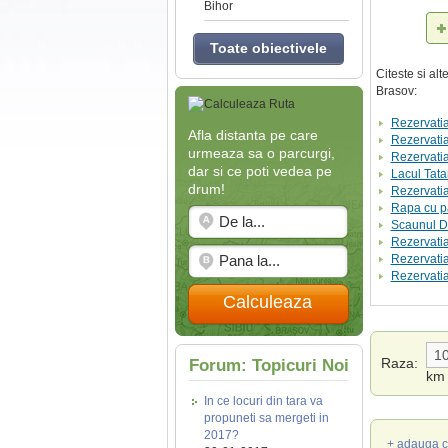
Bihor
Toate obiectivele
Citeste si al
Brasov:
Rezervatia
Afla distanta pe care
Rezervatia
urmeaza sa o parcurgi,
Rezervatia
dar si ce poti vedea pe
Lacul Tatar
drum!
Rezervatia
Rapa cu p
Scaunul D
Rezervati
Rezervatia
Rezervatia
Calculeaza
Raza:
Forum: Topicuri Noi
km
In ce locuri din tara va
propuneti sa mergeti in
2017?
+ adauga c