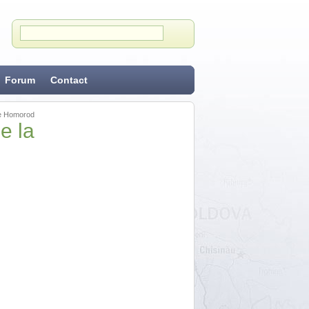
Forum
Contact
ile Homorod
e la