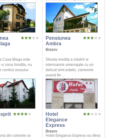
nea
Pensiunea
laga
Ambra
Brasov
a Casa Blaga este
Silueta inedita a cladirii si
r-o zona linistita, nu
interioarele amenajate cu un
 centrul orasului.
delicat simt estetic, camerele
avand fie ...
sprit
Hotel
Elegance
Express
Brasov
una din colinele ce
Hotel Elegance Express va ofera