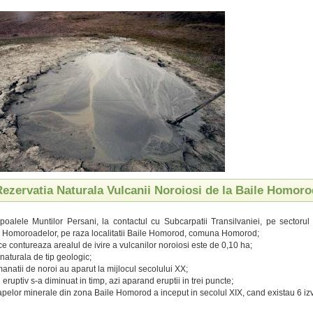
Rezervatia Naturala Vulcanii Noroiosi de la Baile Homoro
 poalele Muntilor Persani, la contactul cu Subcarpatii Transilvaniei, pe sectoru
 Homoroadelor, pe raza localitatii Baile Homorod, comuna Homorod;
ce contureaza arealul de ivire a vulcanilor noroiosi este de 0,10 ha;
naturala de tip geologic;
anatii de noroi au aparut la mijlocul secolului XX;
ruptiv s-a diminuat in timp, azi aparand eruptii in trei puncte;
 apelor minerale din zona Baile Homorod a inceput in secolul XIX, cand existau 6 iz