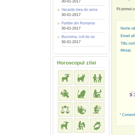
30-01-2017
Fii primul 
Vacanta mea de iarna
30-01-2017
Partiile din Romania
30-01-2017
Nume util
Email uti
Bucovina, colt de rai
30-01-2017
Titlu com
Mesaj:
Horoscopul zilei
* Comenta