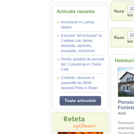
Articole recente
Raza:
km
Incursiune in Lumea
Apelor
Excursie "all-inclusive" la
Raza:
Cetatea Lita: istorie,
km
drumetie, alpinism,
escalada, cicloturism
Pentru amatorii de senzatii
Hotelur
tari: Canyoning in Cheile
Cetii
Credinte, obiceiuri si
superstitii de Sfintii
Apostoli Petru si Pavel
Toate articolele
Pensiu
Funivi
Acris
Pensiunea
amplasata
Drumul Nat