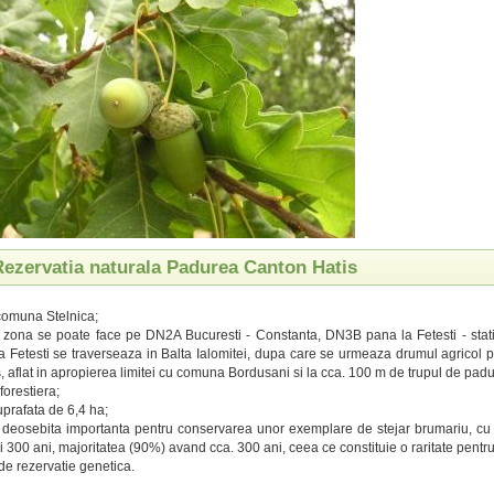
 Rezervatia naturala Padurea Canton Hatis
 comuna Stelnica;
 zona se poate face pe DN2A Bucuresti - Constanta, DN3B pana la Fetesti - stat
a Fetesti se traverseaza in Balta Ialomitei, dupa care se urmeaza drumul agricol 
is, aflat in apropierea limitei cu comuna Bordusani si la cca. 100 m de trupul de padu
forestiera;
prafata de 6,4 ha;
 deosebita importanta pentru conservarea unor exemplare de stejar brumariu, cu
si 300 ani, majoritatea (90%) avand cca. 300 ani, ceea ce constituie o raritate pentr
de rezervatie genetica.