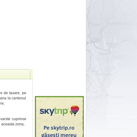
ie de taxare; pe
pana la cantonul
re;
 varste cuprinse
u aceasta zona;