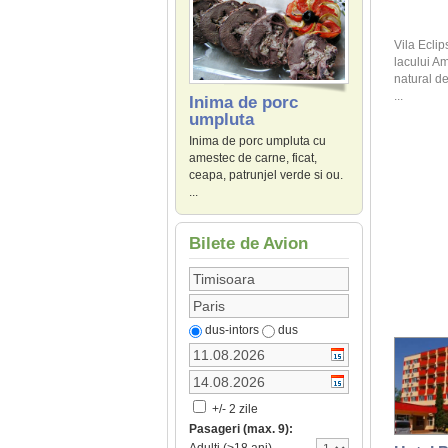
Vila Eclip
lacului Am
natural de 
...
Inima de porc
umpluta
Inima de porc umpluta cu
amestec de carne, ficat,
ceapa, patrunjel verde si ou.
...
Bilete de Avion
dus-intors
dus
+/- 2 zile
Pasageri (max. 9):