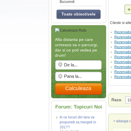
Bucuresti
Toate obiectivele
Citeste si al
Rezervatia
Rezervatia
Afla distanta pe care
Rezervatia
urmeaza sa o parcurgi,
Rezervatia
dar si ce poti vedea pe
Rezervatia
drum!
Rezervati
Rezervatia
Rezervatia
Rezervatia
Rezervatia
Calculeaza
Raza:
Forum: Topicuri Noi
In ce locuri din tara va
+ adauga c
propuneti sa mergeti in
2017?