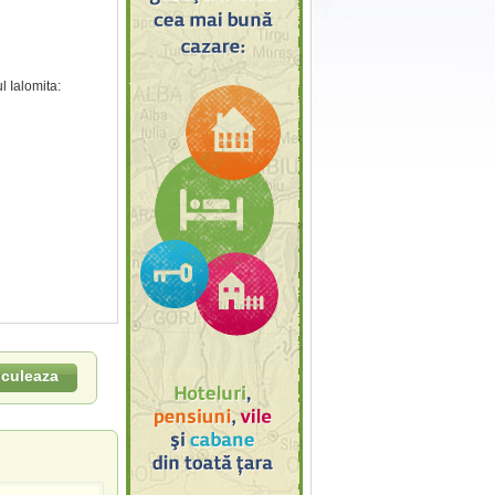
l Ialomita:
lculeaza