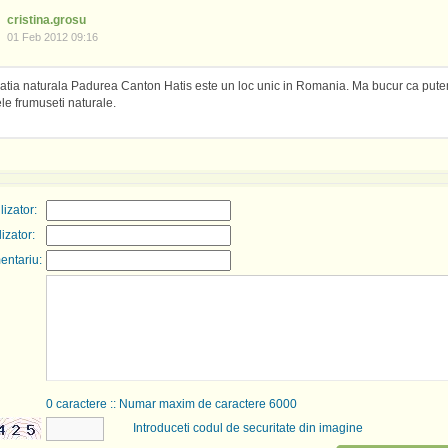
cristina.grosu
01 Feb 2012 09:16
tia naturala Padurea Canton Hatis este un loc unic in Romania. Ma bucur ca pute
le frumuseti naturale.
izator:
lizator:
entariu:
0
caractere :: Numar maxim de caractere 6000
Introduceti codul de securitate din imagine