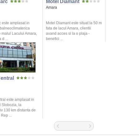
Parc
Motel Diamant
Amara
c este amplasat in
Motel Diamant este situat la 50 m
 balneoclimaterica
fata de lacul Amara, clientii
 malul Lacului Amara,
avand acces si la o plaja -
 d ...
benefici ...
entral
tral este amplasat in
 Slobozia, la
iv 130 km distanta de
 Rep ...