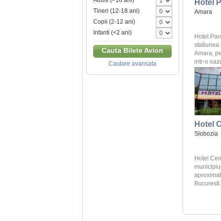
Adulti (>18 ani)
Hotel 
Tineri (12-18 ani)
Amara
Copii (2-12 ani)
Infanti (<2 ani)
Hotel Par
statiunea
Cauta Bilete Avion
Amara, pe
intr-o oaza
Cautare avansata
Hotel C
Slobozia
Hotel Cen
municipiul
aproximat
Bucuresti.