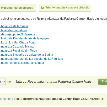
te obiective asemanatoare cu
Rezervatia naturala Padurea Canton Hatis
din judetu
 botanica de la Suatu
 Iezerele Cindrelului
 de stejar pufos Sighisoara
 Naturala Dunele Marine de la Agigea
 Locul fosilifer Ohaba Ponor
a naturala Cascada Misina
 naturala Focul viu din Terca
 naturala Blocurile de calcar de la Badila
 naturala Arboretul de fag secular de la Raul Mic
 paleontologica Nisiparia Hulubat
Ca
fata de
Rezervatia naturala Padurea Canton Hatis
km
omentariu
pentru
Rezervatia naturala Padurea Canton Hatis
COMENTARII (1):