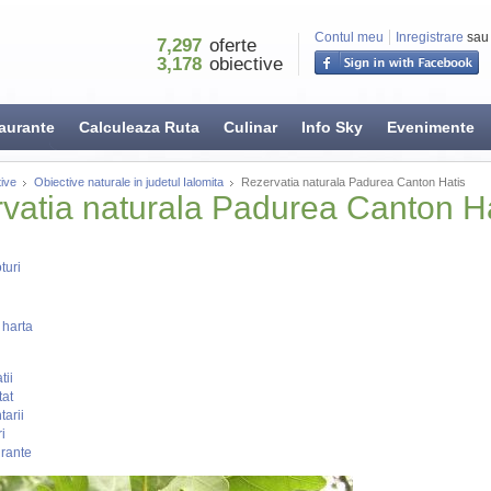
Contul meu
Inregistrare
sau
7,297
oferte
3,178
obiective
aurante
Calculeaza Ruta
Culinar
Info Sky
Evenimente
ive
Obiective naturale in judetul Ialomita
Rezervatia naturala Padurea Canton Hatis
vatia naturala Padurea Canton Ha
turi
 harta
tii
tat
arii
i
rante