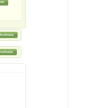
riu
lculeaza
lculeaza