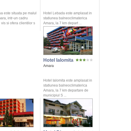
sa este situata pe malul
Hotel Lebada este amplasat in
ara, intr-un cadru
statiunea balneoclimaterica
vis si ofera clientilor s
Amara, la 7 km depart ...
Hotel Ialomita
Amara
Hotel Ialomita este amplasat in
statiunea balneoclimaterica
Amara, la 7 km departare de
municipiul S ...