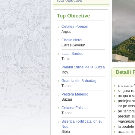
Alte obiective
Top Obiective
Cetatea Poenari
Arges
Cheile Nerei
Caras-Severin
Lacul Surduc
Timis
Palatul Stirbei de la Buftea
Detalii
Ilfov
Geamia din Babadag
situata la
Tulcea
singura re
Pestera Meledic
ocupa o su
Buzau
protejeaza 
iar pe vers
Cetatea Enisala
pe teritori
Tulcea
precum si
Biserica Fortificata Ighisu
marcensis
Nou
la poalele 
Sibiu
accesul in