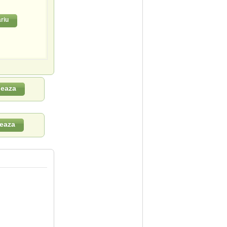
riu
leaza
eaza