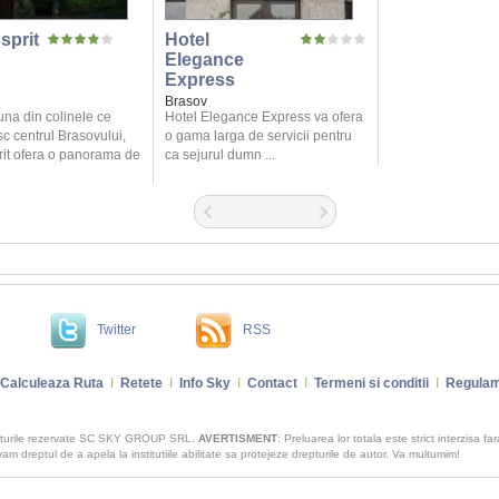
sprit
Hotel
Elegance
Express
Brasov
una din colinele ce
Hotel Elegance Express va ofera
c centrul Brasovului,
o gama larga de servicii pentru
rit ofera o panorama de
ca sejurul dumn ...
Twitter
RSS
Calculeaza Ruta
I
Retete
I
Info Sky
I
Contact
I
Termeni si conditii
I
Regulam
pturile rezervate SC SKY GROUP SRL.
AVERTISMENT
: Preluarea lor totala este strict interzisa fa
m dreptul de a apela la institutiile abilitate sa protejeze drepturile de autor. Va multumim!