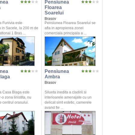
nea
Pensiunea
a
Floarea
Soarelui
Brasov
 Funivia este
Pensiunea Floarea Soarelui se
 in Sacele, la 200 m de
afla in apropierea zonei
ional 1 Bras ...
comerciala principala a ...
nea
Pensiunea
laga
Ambra
Brasov
a Casa Blaga este
Silueta inedita a cladirii si
r-o zona linistita, nu
interioarele amenajate cu un
 centrul orasului.
delicat simt estetic, camerele
avand fie ...