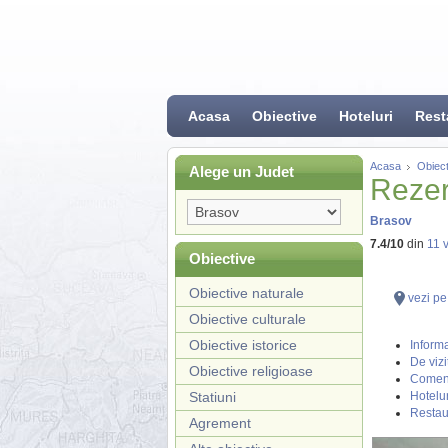
Acasa
Obiective
Hoteluri
Rest
Acasa
Obiect
Alege un Judet
Rezer
Brasov
7.4
/
10
din
11
v
Obiective
Obiective naturale
vezi pe
Obiective culturale
Obiective istorice
Informa
De vizi
Obiective religioase
Coment
Statiuni
Hotelur
Restau
Agrement