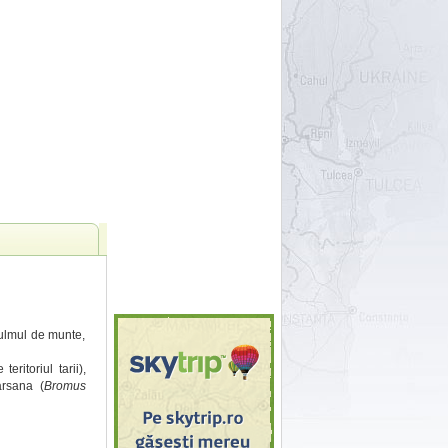
, ulmul de munte,
eritoriul tarii),
arsana (
Bromus