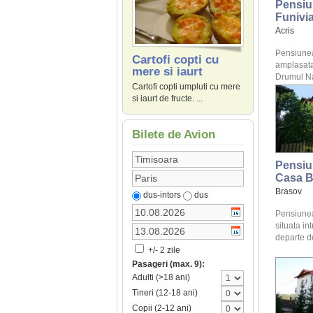
Pensiu
Funivi
Acris
Pensiunea
Cartofi copti cu
amplasata
mere si iaurt
Drumul Nat
Cartofi copti umpluti cu mere
si iaurt de fructe. ...
Bilete de Avion
Pensiu
Casa B
Brasov
dus-intors
dus
Pensiune
situata int
departe de
+/- 2 zile
Pasageri (max. 9):
Adulti (>18 ani)
Tineri (12-18 ani)
Copii (2-12 ani)