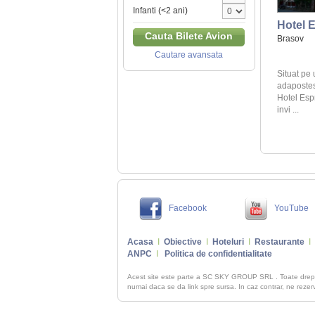
Infanti (<2 ani)
Hotel E
Cauta Bilete Avion
Brasov
Cautare avansata
Situat pe 
adapostes
Hotel Esp
invi ...
Facebook
YouTube
Acasa
I
Obiective
I
Hoteluri
I
Restaurante
I
ANPC
I
Politica de confidentialitate
Acest site este parte a SC SKY GROUP SRL . Toate dre
numai daca se da link spre sursa. In caz contrar, ne rezerva