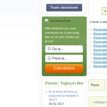
Toate obiectivele
Citeste si al
Afla distanta pe care
Rezervatia
urmeaza sa o parcurgi,
Rezervatia
dar si ce poti vedea pe
Rezervati
drum!
Rezervati
Rezervatia
Rezervatia
Rezervatia
Rezervati
Rezervatia
Rezervatia
Calculeaza
Forum: Topicuri Noi
Raza:
In ce locuri din tara va
propuneti sa mergeti in
2017?
+ adauga c
30-01-2017