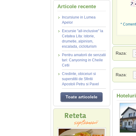
Articole recente
Incursiune in Lumea
Apelor
* Comenta
Excursie "all-inclusive" la
Cetatea Lita: istorie,
drumetie, alpinism,
escalada, cicloturism
Raza:
Pentru amatorii de senzatii
tari: Canyoning in Cheile
Cetii
Credinte, obiceiuri si
Raza:
superstitii de Sfintii
Apostoli Petru si Pavel
Hotelur
Toate articolele