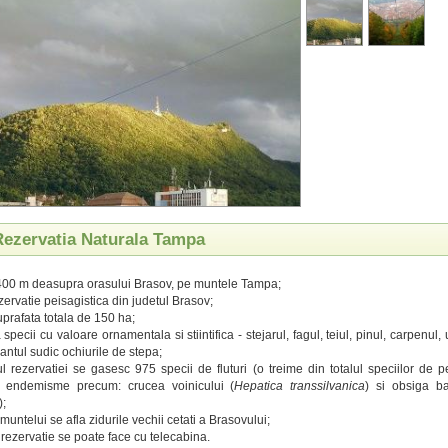
 Rezervatia Naturala Tampa
 400 m deasupra orasului Brasov, pe muntele Tampa;
zervatie peisagistica din judetul Brasov;
prafata totala de 150 ha;
specii cu valoare ornamentala si stiintifica - stejarul, fagul, teiul, pinul, carpenul
antul sudic ochiurile de stepa;
ul rezervatiei se gasesc 975 specii de fluturi (o treime din totalul speciilor de pe t
 endemisme precum: crucea voinicului (
Hepatica transsilvanica
) si obsiga b
);
muntelui se afla zidurile vechii cetati a Brasovului;
 rezervatie se poate face cu telecabina.