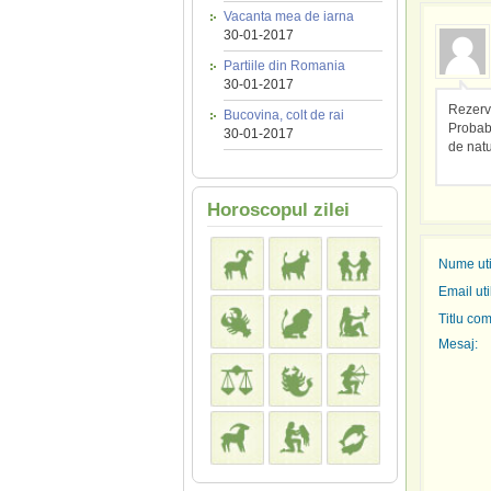
Vacanta mea de iarna
30-01-2017
Partiile din Romania
30-01-2017
Rezerva
Bucovina, colt de rai
Probabi
30-01-2017
de natu
Horoscopul zilei
Nume util
Email uti
Titlu com
Mesaj: