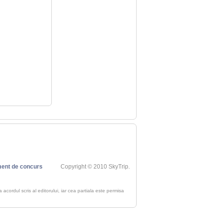
ent de concurs
Copyright © 2010 SkyTrip.
ra acordul scris al editorului, iar cea partiala este permisa