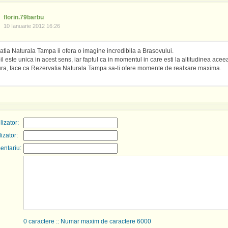
florin.79barbu
10 Ianuarie 2012 16:26
tia Naturala Tampa ii ofera o imagine incredibila a Brasovului.
l este unica in acest sens, iar faptul ca in momentul in care esti la altitudinea acee
ra, face ca Rezervatia Naturala Tampa sa-ti ofere momente de realxare maxima.
izator:
lizator:
entariu:
0
caractere :: Numar maxim de caractere 6000