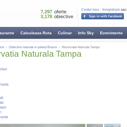
Contul meu
Inregistrare
sau
7,297
oferte
3,178
obiective
aurante
Calculeaza Ruta
Culinar
Info Sky
Evenimente
ive
Obiective naturale in judetul Brasov
Rezervatia Naturala Tampa
vatia Naturala Tampa
oturi
 harta
tii
tat
arii
i
rante