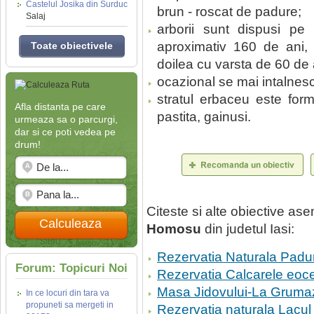
Castelul Josika din Surduc
brun - roscat de padure;
Salaj
arborii sunt dispusi pe
aproximativ 160 de ani, 
Toate obiectivele
doilea cu varsta de 60 de 
ocazional se mai intalnesc c
stratul erbaceu este forma
Afla distanta pe care
pastita, gainusi.
urmeaza sa o parcurgi,
dar si ce poti vedea pe
drum!
Citeste si alte obiective a
Calculeaza
Homosu
din judetul Iasi:
Rezervatia Naturala Padur
Forum: Topicuri Noi
Rezervatia Calcarele eoc
Masa Jidovului-La Grumazi
In ce locuri din tara va
propuneti sa mergeti in
Rezervatia naturala Lacul