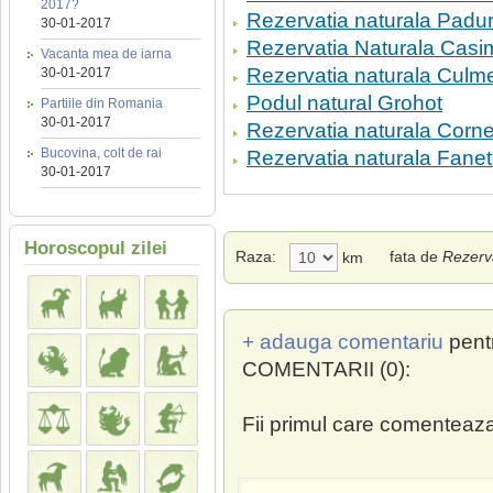
2017?
Rezervatia naturala Padu
30-01-2017
Rezervatia Naturala Cas
Vacanta mea de iarna
Rezervatia naturala Culme
30-01-2017
Podul natural Grohot
Partiile din Romania
30-01-2017
Rezervatia naturala Corne
Bucovina, colt de rai
Rezervatia naturala Fane
30-01-2017
Horoscopul zilei
Raza:
fata de
Rezerv
km
+ adauga comentariu
pent
COMENTARII (0):
Fii primul care comenteaza