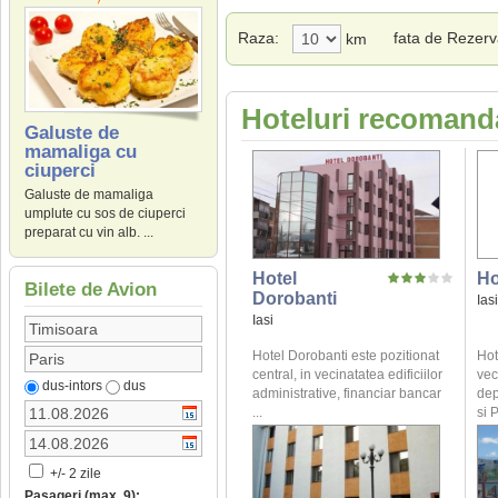
Raza:
fata de Rezer
km
Hoteluri recomandat
Galuste de
mamaliga cu
ciuperci
Galuste de mamaliga
umplute cu sos de ciuperci
preparat cu vin alb. ...
Hotel
Ho
Bilete de Avion
Dorobanti
Iasi
Iasi
Hotel Dorobanti este pozitionat
Hot
central, in vecinatatea edificiilor
vec
dus-intors
dus
administrative, financiar bancar
dep
...
si P
+/- 2 zile
Pasageri (max. 9):