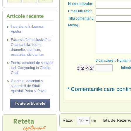
Nume utilizator:
Email utilizator:
Articole recente
Titlu comentariu:
Mesaj:
Incursiune in Lumea
Apelor
Excursie "all-inclusive" la
Cetatea Lita: istorie,
drumetie, alpinism,
escalada, cicloturism
0
caractere :: Numar 
Pentru amatorii de senzatii
Introd
tari: Canyoning in Cheile
Cetii
Credinte, obiceiuri si
superstitii de Sfintii
* Comentariile care contin
Apostoli Petru si Pavel
Toate articolele
Raza:
fata de
Rezerv
km