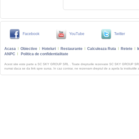
Facebook
YouTube
Twitter
Acasa
I
Obiective
I
Hoteluri
I
Restaurante
I
Calculeaza Ruta
I
Retete
I
I
ANPC
I
Politica de confidentialitate
Acest site este parte a SC SKY GROUP SRL . Toate drepturile rezervate SC SKY GROUP S
numai daca se da link spre sursa. In caz contrar, ne rezervam dreptul de a apela la institutiile 