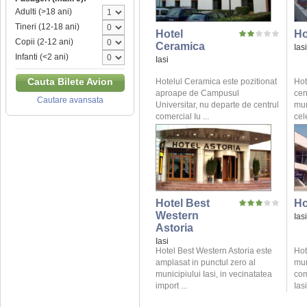
Adulti (>18 ani)
Tineri (12-18 ani)
Hotel
Ho
Copii (2-12 ani)
Ceramica
Iasi
Infanti (<2 ani)
Iasi
Cauta Bilete Avion
Hotelul Ceramica este pozitionat
Hot
aproape de Campusul
cent
Cautare avansata
Universitar, nu departe de centrul
mun
comercial Iu ...
cel
Hotel Best
Ho
Western
Iasi
Astoria
Iasi
Hotel Best Western Astoria este
Hot
amplasat in punctul zero al
mun
municipiului Iasi, in vecinatatea
com
import ...
Iasi