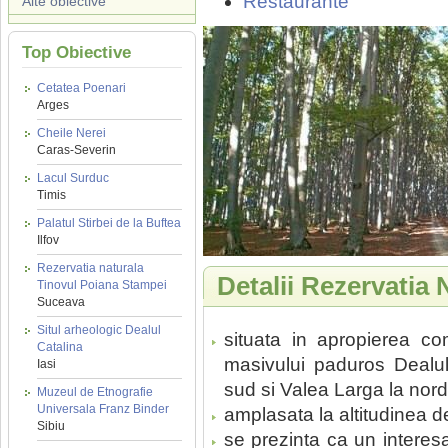
Restaurante
Alte obiective
Top Obiective
Cetatea Poenari
Arges
Cheile Nerei
Caras-Severin
Lacul Surduc
Timis
Palatul Stirbei de la Buftea
Ilfov
Rezervatia naturala
Detalii Rezervati
Tinovul Poiana Stampei
Suceava
Situl arheologic Dealul
situata in apropierea c
Catalina
masivului paduros Dealul 
Iasi
sud si Valea Larga la nord,
Muzeul de Etnografie
Universala Franz Binder
amplasata la altitudinea d
Sibiu
se prezinta ca un interesa