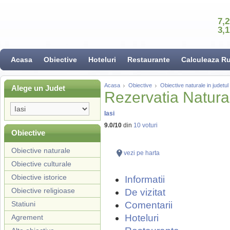
7,
3,
Acasa
Obiective
Hoteluri
Restaurante
Calculeaza R
Acasa
Obiective
Obiective naturale in judetul 
Alege un Judet
Rezervatia Natur
Iasi
9.0
/
10
din
10
voturi
Obiective
Obiective naturale
vezi pe harta
Obiective culturale
Obiective istorice
Informatii
Obiective religioase
De vizitat
Statiuni
Comentarii
Hoteluri
Agrement