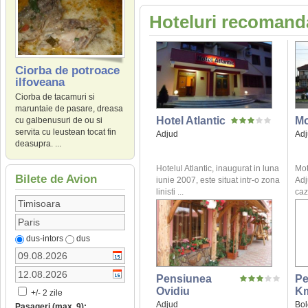
Hoteluri recomanda
Ciorba de potroace
ilfoveana
Ciorba de tacamuri si
maruntaie de pasare, dreasa
Hotel Atlantic
Mo
cu galbenusuri de ou si
servita cu leustean tocat fin
Adjud
Ad
deasupra. ...
Hotelul Atlantic, inaugurat in luna
Mot
Bilete de Avion
iunie 2007, este situat intr-o zona
Adj
linisti ...
caz
dus-intors
dus
Pensiunea
Pe
Ovidiu
K
+/- 2 zile
Adjud
Bol
Pasageri (max. 9):