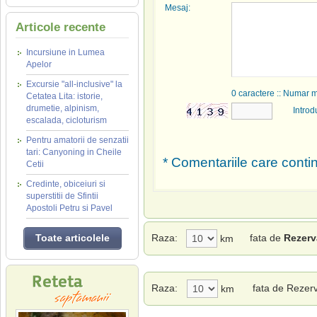
Mesaj:
Articole recente
Incursiune in Lumea
Apelor
Excursie "all-inclusive" la
0
caractere :: Numar 
Cetatea Lita: istorie,
drumetie, alpinism,
Introd
escalada, cicloturism
Pentru amatorii de senzatii
tari: Canyoning in Cheile
* Comentariile care contin
Cetii
Credinte, obiceiuri si
superstitii de Sfintii
Apostoli Petru si Pavel
Toate articolele
Raza:
fata de
Rezerv
km
Raza:
fata de Rezer
km