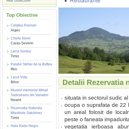
Restaurante
Alte obiective
Top Obiective
Cetatea Poenari
Arges
Cheile Nerei
Caras-Severin
Lacul Surduc
Timis
Palatul Stirbei de la Buftea
Ilfov
Lacul Vida
Detalii Rezervatia
Bihor
Muzeul memorial Mihail
Sadoveanu din Vanatori
situata in sectorul sudic a
Neamt
ocupa o suprafata de 22 ha
Rezervatia Naturala
un areal folosit de loca
Mlastinile Satchinez
Timis
peste o faneata impadurita
vegetatia ierboasa abund
Hala Radu Negru