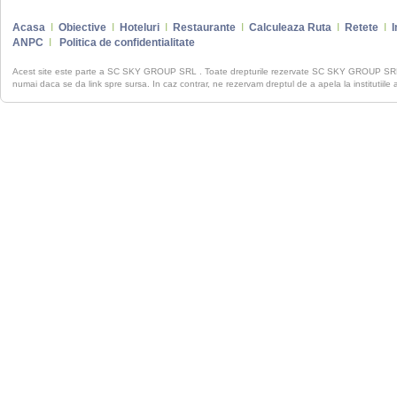
Acasa
I
Obiective
I
Hoteluri
I
Restaurante
I
Calculeaza Ruta
I
Retete
I
I
ANPC
I
Politica de confidentialitate
Acest site este parte a SC SKY GROUP SRL . Toate drepturile rezervate SC SKY GROUP S
numai daca se da link spre sursa. In caz contrar, ne rezervam dreptul de a apela la institutiile 