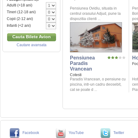
Adulti (>18 ani)
Pensiunea Ovidiu, situata in
Pen
Tineri (12-18 ani)
centrul orasului Adjud, pune la
Bol
dispozitia clienti ...
posi
Copii (2-12 ani)
Infanti (<2 ani)
Cauta Bilete Avion
Cautare avansata
Pensiunea
Ho
Paradis
Foc
Vrancean
Cotesti
Paradis Vrancean, o pensiune cu
Hot
piscina, intr-un cadru deosebit,
cen
cat se poate d ...
Piat
Facebook
YouTube
Twitter