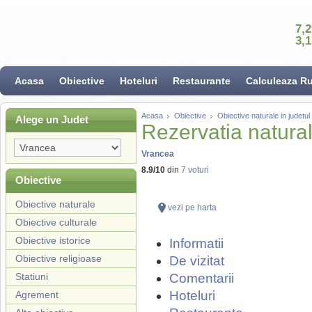
7,
3,
Acasa
Obiective
Hoteluri
Restaurante
Calculeaza R
Acasa
Obiective
Obiective naturale in judetu
Alege un Judet
Rezervatia natura
Vrancea
8.9
/
10
din
7
voturi
Obiective
Obiective naturale
vezi pe harta
Obiective culturale
Obiective istorice
Informatii
Obiective religioase
De vizitat
Statiuni
Comentarii
Hoteluri
Agrement