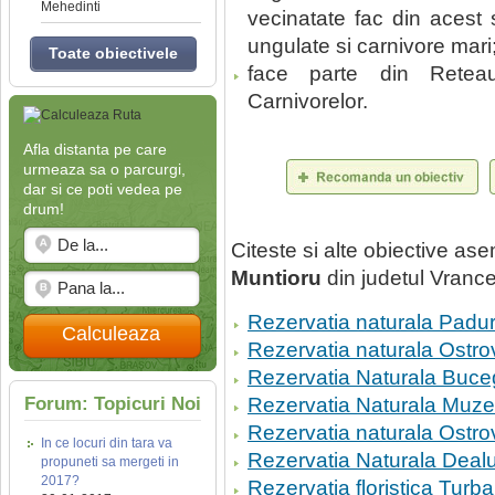
Mehedinti
vecinatate fac din acest 
ungulate si carnivore mari
Toate obiectivele
face parte din Reteau
Carnivorelor.
Afla distanta pe care
urmeaza sa o parcurgi,
dar si ce poti vedea pe
drum!
Citeste si alte obiective a
Muntioru
din judetul Vranc
Rezervatia naturala Padur
Calculeaza
Rezervatia naturala Ostro
Rezervatia Naturala Buce
Forum: Topicuri Noi
Rezervatia Naturala Muzeu
Rezervatia naturala Ostro
In ce locuri din tara va
Rezervatia Naturala Dealu
propuneti sa mergeti in
2017?
Rezervatia floristica Turb