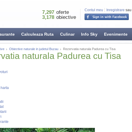
Contul meu
Inregistrare
sau
7,297
oferte
3,178
obiective
aurante
Calculeaza Ruta
Culinar
Info Sky
Evenimente
ive
Obiective naturale in judetul Buzau
Rezervatia naturala Padurea cu Tisa
vatia naturala Padurea cu Tisa
oturi
 harta
tii
tat
arii
i
rante