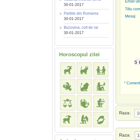
Email uti
30-01-2017
Titlu com
Partiile din Romania
Mesaj:
30-01-2017
Bucovina, colt de rai
30-01-2017
Horoscopul zilei
* Comenta
Raza:
Raza: