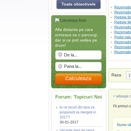
Toate obiectivele
Rezervatia
Rezervatia
Pietrele B
Pietrele M
Rezervatia
Afla distanta pe care
Rezervatia
urmeaza sa o parcurgi,
Podul natu
dar si ce poti vedea pe
Rezervatia
drum!
Rezervatia
Rezervatia
Raza:
Calculeaza
Forum: Topicuri Noi
+ adauga c
Fii primul 
In ce locuri din tara va
propuneti sa mergeti in
2017?
30-01-2017
Nume util
Vacanta mea de iarna