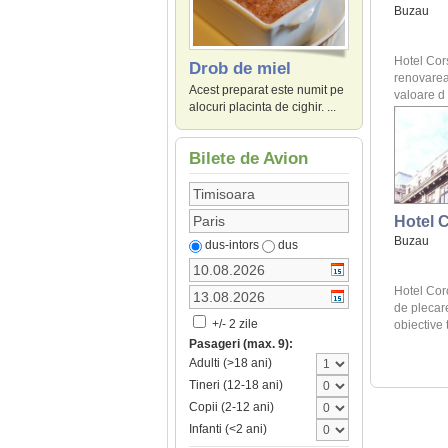
Buzau
Hotel Cors
Drob de miel
renovarea 
Acest preparat este numit pe
valoare d .
alocuri placinta de cighir. ...
Bilete de Avion
Hotel 
Buzau
dus-intors
dus
Hotel Cor
de plecar
+/- 2 zile
obiective t
Pasageri (max. 9):
Adulti (>18 ani)
Tineri (12-18 ani)
Copii (2-12 ani)
Infanti (<2 ani)