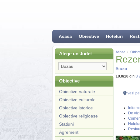
Acasa
Obiective
Hoteluri
Rest
Acasa
Obiect
Alege un Judet
Rezer
Buzau
10.0
/
10
din
8
v
Obiective
Obiective naturale
vezi pe
Obiective culturale
Obiective istorice
Informa
De vizi
Obiective religioase
Coment
Statiuni
Hotelur
Restau
Agrement