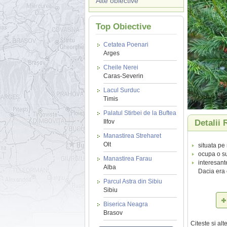
Alte obiective
Top Obiective
Cetatea Poenari
Arges
Cheile Nerei
Caras-Severin
Lacul Surduc
Timis
Palatul Stirbei de la Buftea
Ilfov
Detalii 
Manastirea Streharet
Olt
situata pe
ocupa o su
Manastirea Farau
interesant
Alba
Dacia era 
Parcul Astra din Sibiu
Sibiu
Biserica Neagra
Brasov
Citeste si al