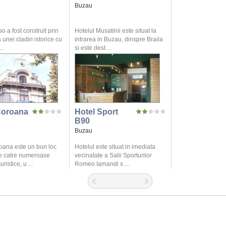
Buzau
o a fost construit prin
Hotelul Musatinii este situat la
unei cladiri istorice cu
intrarea in Buzau, dinspre Braila
..
si este dest ...
Coroana
Hotel Sport
B90
Buzau
oana este un bun loc
Hotelul este situat in imediata
e catre numeroase
vecinatate a Salii Sporturilor
uristice, u ...
Romeo Iamandi s ...