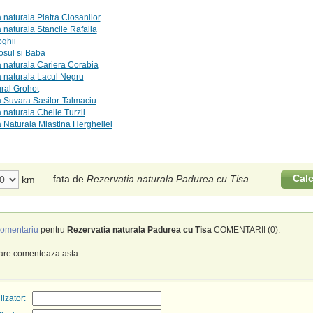
 naturala Piatra Closanilor
 naturala Stancile Rafaila
oghii
osul si Baba
 naturala Cariera Corabia
 naturala Lacul Negru
ral Grohot
 Suvara Sasilor-Talmaciu
 naturala Cheile Turzii
 Naturala Mlastina Hergheliei
Cal
fata de
Rezervatia naturala Padurea cu Tisa
km
omentariu
pentru
Rezervatia naturala Padurea cu Tisa
COMENTARII (0):
care comenteaza asta.
izator: