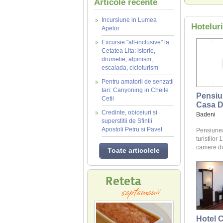
Articole recente
Incursiune in Lumea
Hotelur
Apelor
Excursie "all-inclusive" la
Cetatea Lita: istorie,
drumetie, alpinism,
escalada, cicloturism
Pentru amatorii de senzatii
tari: Canyoning in Cheile
Pensiu
Cetii
Casa D
Credinte, obiceiuri si
Badeni
superstitii de Sfintii
Apostoli Petru si Pavel
Pensiune
turistilor 
camere du
Toate articolele
Hotel 