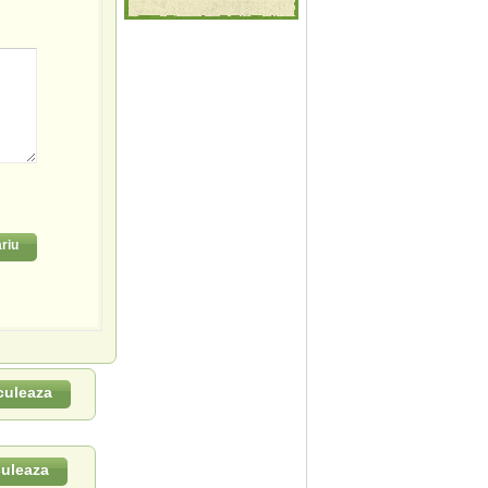
riu
culeaza
culeaza