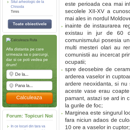
Situl arheologic de la
este perioada cea mai inf
Chisoda
secolele XII-XV a cunosc
Timis
mai ales in nordul Moldove
Toate obiectivele
inainte de instaurarea r
existau in jur de 60 d
comunismului posesia une
multi mesteri olari au re
Afla distanta pe care
comunistii au incercat pri
urmeaza sa o parcurgi,
dar si ce poti vedea pe
ocupatii;
drum!
spre deosebire de cerami
arderea vaselor in cuptoa
ardere neoxidanta, si nu 
aceste vase erau coapte 
Calculeaza
pamant, astazi se ard in c
la gurile de foc;
Marginea este singurul lo
Forum: Topicuri Noi
fara niciun adaos de culoa
In ce locuri din tara va
10 ore a vaselor in cuptor;