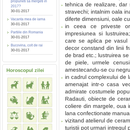
propuneti sa mergeti in
tehnica de realizare, dar 
2017?
stravechi; intalnim oala i
30-01-2017
diferte dimensiuni, oale c
Vacanta mea de iarna
30-01-2017
in ceea ce priveste or
Partiile din Romania
impresiunea si lustruirea
30-01-2017
care se aplica pe vasul 
Bucovina, colt de rai
decor constand din linii f
30-01-2017
de brad etc.; lustruirea s
de piele, urmele cenusi
amestecandu-se cu negrul 
Horoscopul zilei
in cadrul complexului de 
amenajat intr-o casa ve
admirate costumele popu
Radauti, obiecte de cerami
coliere din margele, oua 
lana confectionate manual
vizitand atelierul de cera
turistii pot urmari intregu