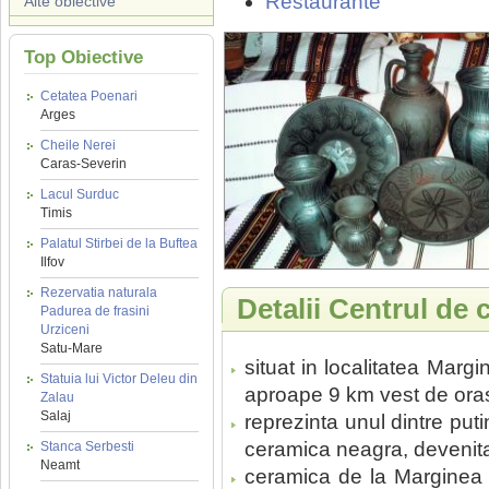
Restaurante
Alte obiective
Top Obiective
Cetatea Poenari
Arges
Cheile Nerei
Caras-Severin
Lacul Surduc
Timis
Palatul Stirbei de la Buftea
Ilfov
Rezervatia naturala
Detalii Centrul de
Padurea de frasini
Urziceni
Satu-Mare
situat in localitatea Margi
Statuia lui Victor Deleu din
aproape 9 km vest de oras
Zalau
Salaj
reprezinta unul dintre put
ceramica neagra, devenit
Stanca Serbesti
Neamt
ceramica de la Marginea ap