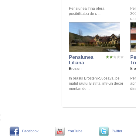
Pensiunea Irina ofera
Pen
posibilitatea de c ...
200
raul
Pensiunea
Pe
Liliana
Tr
Brosteni
Bro
In orasul Brosteni-Suceava, pe
Pen
malul raului Bistrita, intr-un decor
apr
montan de ...
din
Facebook
YouTube
Twitter