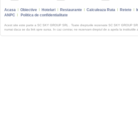
Acasa
I
Obiective
I
Hoteluri
I
Restaurante
I
Calculeaza Ruta
I
Retete
I
I
ANPC
I
Politica de confidentialitate
Acest site este parte a SC SKY GROUP SRL . Toate drepturile rezervate SC SKY GROUP S
numai daca se da link spre sursa. In caz contrar, ne rezervam dreptul de a apela la institutiile 