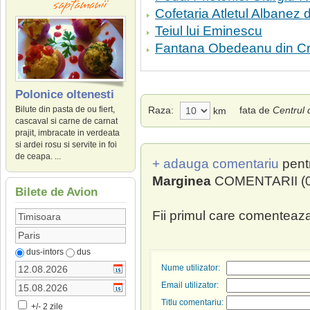
Cofetaria Atletul Albanez d
Teiul lui Eminescu
Fantana Obedeanu din Cr
Polonice oltenesti
Raza:
fata de
Centrul 
Bilute din pasta de ou fiert,
km
cascaval si carne de carnat
prajit, imbracate in verdeata
si ardei rosu si servite in foi
de ceapa. ...
+ adauga comentariu
pent
Marginea
COMENTARII (0
Bilete de Avion
Fii primul care comenteaza
dus-intors
dus
Nume utilizator:
Email utilizator:
Titlu comentariu:
+/- 2 zile