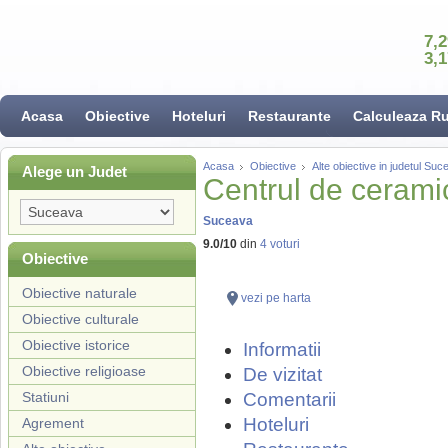
7,
3,
Acasa
Obiective
Hoteluri
Restaurante
Calculeaza R
Acasa
Obiective
Alte obiective in judetul Su
Alege un Judet
Centrul de cerami
Suceava
9.0
/
10
din
4
voturi
Obiective
Obiective naturale
vezi pe harta
Obiective culturale
Obiective istorice
Informatii
Obiective religioase
De vizitat
Statiuni
Comentarii
Hoteluri
Agrement