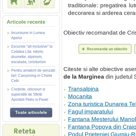
traditionale: pregatirea lu
decorarea si arderea ceram
Articole recente
Obiectiv recomandat de Cri
Incursiune in Lumea
Apelor
Excursie "all-inclusive" la
Cetatea Lita: istorie,
drumetie, alpinism,
escalada, cicloturism
Citeste si alte obiective a
Pentru amatorii de senzatii
tari: Canyoning in Cheile
de la Marginea
din judetul
Cetii
Transalpina
Credinte, obiceiuri si
superstitii de Sfintii
Mocanita
Apostoli Petru si Pavel
Zona turistica Dunarea T
Fagul imparatului
Toate articolele
Fantana Mesterului Mano
Fantana Popova din Crai
Podul Prieteniei Giurgiu-