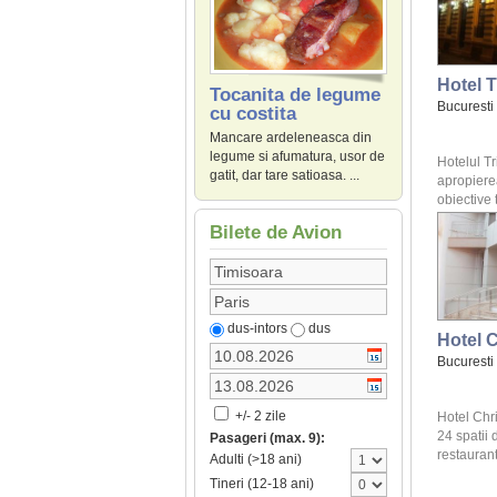
Hotel 
Tocanita de legume
Bucuresti
cu costita
Mancare ardeleneasca din
legume si afumatura, usor de
Hotelul Tr
gatit, dar tare satioasa. ...
apropier
obiective t
Bilete de Avion
dus-intors
dus
Hotel C
Bucuresti
+/- 2 zile
Hotel Chr
24 spatii 
Pasageri (max. 9):
restaurant,
Adulti (>18 ani)
Tineri (12-18 ani)