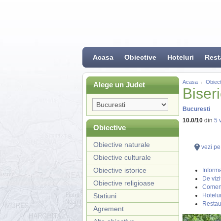
Acasa
Obiective
Hoteluri
Rest
Acasa
Obiect
Alege un Judet
Biser
Bucuresti
10.0
/
10
din
5
v
Obiective
Obiective naturale
vezi pe
Obiective culturale
Obiective istorice
Informa
De vizi
Obiective religioase
Coment
Statiuni
Hotelur
Restau
Agrement