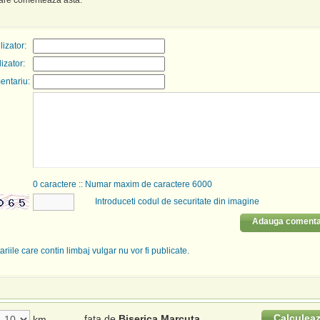
care comenteaza asta.
izator:
lizator:
entariu:
0
caractere :: Numar maxim de caractere 6000
Introduceti codul de securitate din imagine
Adauga comenta
riile care contin limbaj vulgar nu vor fi publicate.
Calculea
fata de
Biserica Marcuta
km