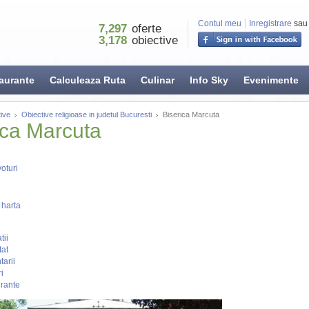
Contul meu
Inregistrare
sau
7,297
oferte
3,178
obiective
aurante
Calculeaza Ruta
Culinar
Info Sky
Evenimente
ive
Obiective religioase in judetul Bucuresti
Biserica Marcuta
ica Marcuta
oturi
 harta
tii
tat
arii
i
rante