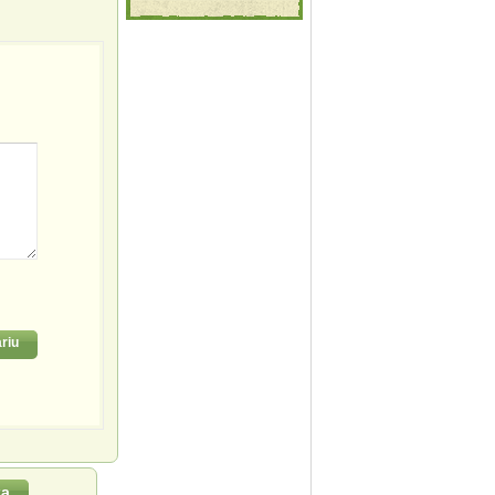
riu
za