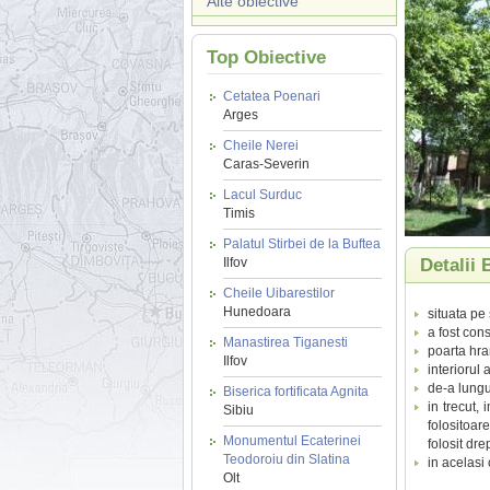
Alte obiective
Top Obiective
Cetatea Poenari
Arges
Cheile Nerei
Caras-Severin
Lacul Surduc
Timis
Palatul Stirbei de la Buftea
Ilfov
Detalii 
Cheile Uibarestilor
Hunedoara
situata pe 
a fost cons
Manastirea Tiganesti
poarta hram
Ilfov
interiorul 
de-a lungu
Biserica fortificata Agnita
in trecut,
Sibiu
folositoar
Monumentul Ecaterinei
folosit dre
Teodoroiu din Slatina
in acelasi
Olt