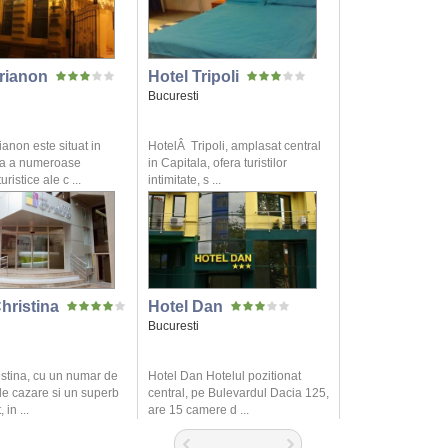
Trianon
Hotel Tripoli
Bucuresti
ianon este situat in
HotelÂ Tripoli, amplasat central
ea a numeroase
in Capitala, ofera turistilor
uristice ale c ...
intimitate, s ...
hristina
Hotel Dan
Bucuresti
istina, cu un numar de
Hotel Dan Hotelul pozitionat
de cazare si un superb
central, pe Bulevardul Dacia 125,
 in ...
are 15 camere d ...