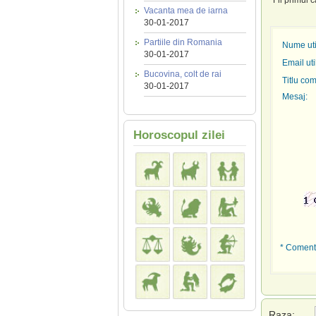
Fii primul 
Vacanta mea de iarna
30-01-2017
Partiile din Romania
Nume util
30-01-2017
Email uti
Bucovina, colt de rai
Titlu com
30-01-2017
Mesaj:
Horoscopul zilei
* Comenta
Raza: