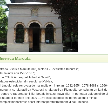
Biserica Marcuta
strada Biserica Marcuta nr.8, sectorul 2, localitatea Bucuresti;
truita intre anii 1586-1587;
ul "Sfintii Arhangheli Mihail si Gavriil";
adaposteste picturi din secolul al-XVI-lea;
l timpului este renovata de mai multe ori, intre anii 1632-1654, 1678-1688 si 1966
 impreuna cu Manastirea Vacaresti si Manastirea Plumbuita constituiau un lant de lo
e pentru retragerea familiilor bogate in cazul navalirilor; in perioada epidemiei de
pt adapost, iar intre anii 1829-1924 ca sediu de spital pentru alienati mintali;
 complex manastiresc a fost internat pentru tratament Mihai Eminescu.