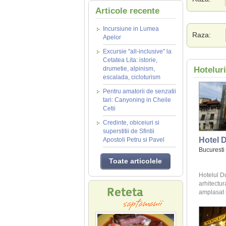
Articole recente
Incursiune in Lumea
Raza:
Apelor
Excursie "all-inclusive" la
Cetatea Lita: istorie,
drumetie, alpinism,
Hotelur
escalada, cicloturism
Pentru amatorii de senzatii
tari: Canyoning in Cheile
Cetii
Credinte, obiceiuri si
superstitii de Sfintii
Hotel 
Apostoli Petru si Pavel
Bucuresti
Toate articolele
Hotelul Du
arhitectu
amplasat i