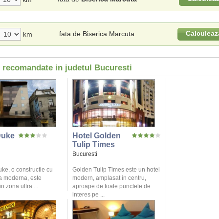
Calculeaz
fata de Biserica Marcuta
km
i recomandate in judetul Bucuresti
Duke
Hotel Golden
Tulip Times
Bucuresti
ke, o constructie cu
Golden Tulip Times este un hotel
ra moderna, este
modern, amplasat in centru,
n zona ultra ...
aproape de toate punctele de
interes pe ...