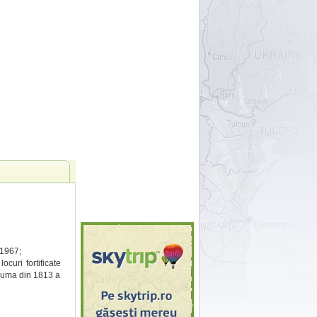
-1967;
curi fortificate
 ciuma din 1813 a