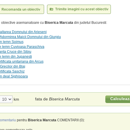
te obiective asemanatoare cu
Biserica Marcuta
din judetul Bucuresti:
naltarea Domnului din Arieseni
Adormirea Maicii Domnului din Giurgiu
in lemn Soimus
de lemn Cuvioasa Paraschiva
nta Cruce din Sibiu
e lemn din Jupanesti
rtificata unitariana din Arcus
Grecilor din Blaj
rtificata Saschiz
in deal Sighisoara
Calculeaz
fata de
Biserica Marcuta
km
omentariu
pentru
Biserica Marcuta
COMENTARII (0):