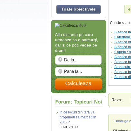
Toate obiectivele
Citeste si al
Biserica I
Afla distanta pe care
Catedrala 
urmeaza sa o parcurgi,
Biserica d
dar si ce poti vedea pe
Biserica 
drum!
Capela Sfa
Biserica d
Biserica fo
Bisericuta 
Biserica fo
Biserica d
Calculeaza
Raza:
Forum: Topicuri Noi
In ce locuri din tara va
propuneti sa mergeti in
+ adauga c
2017?
30-01-2017