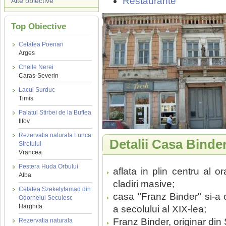
Restaurante
Alte obiective
Top Obiective
Cetatea Poenari
Arges
Cheile Nerei
Caras-Severin
Lacul Surduc
Timis
Palatul Stirbei de la Buftea
Ilfov
Rezervatia naturala Lunca
Detalii Casa Binde
Siretului
Vrancea
Pestera Huda Orbului
aflata in plin centru al o
Alba
cladiri masive;
Cetatea Szekelytamad din
casa "Franz Binder" si-a 
Odorheiul Secuiesc
Harghita
a secolului al XIX-lea;
Franz Binder, originar din 
Rezervatia naturala