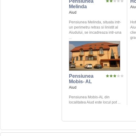
Pensiunea
Ho
Melinda
Aiu
Aiud
Pensiunea Melinda, situata intr-
Hot
un perimetru retras si linistit al
Aiu
Aiudului, se incadreaza intr-una
cli
...
gra
Pensiunea
Mobis- AL
Aiud
Pensiunea Mobis-AL din
localitatea Aiud este locul pot ...