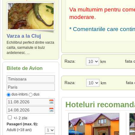
Va multumim pentru comen
moderare.
* Comentariile care contin
Varza a la Cluj
Echilibrul perfect dintre varza
calita, sarmalute si bulz
ardelenesc. ...
Raza:
fata
km
Bilete de Avion
Raza:
fata
km
dus-intors
dus
Hoteluri recomanda
+/- 2 zile
Pasageri (max. 9):
Adulti (>18 ani)