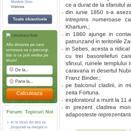
Muntele Goru
ce a durat de la sfarsitul 
Vrancea
din iunie 1850 s-a asezat
intreprins numeroase ca
Toate obiectivele
Khartum.;
in 1860 ajunge in contact
patrunzand in teritoriile Z
Afla distanta pe care
in Sebes, acesta a ridica
urmeaza sa o parcurgi,
dar si ce poti vedea pe
cu trei basoreliefuri car
drum!
sfinxul, ruinele templului
caravana in desertul Nubie
Franz Binder.;
pe balconul cladirii, in m
zeita Fortuna.
Calculeaza
exploratorul a murit la 11 
in prezent cladirea mon
Forum: Topicuri Noi
adaposteste reprezentanta 
In ce locuri din tara va
propuneti sa mergeti in