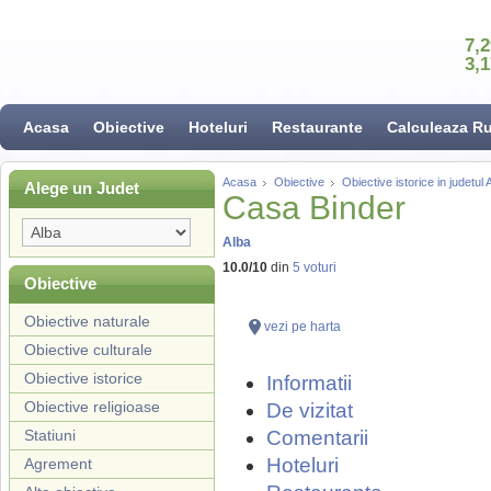
7,
3,
Acasa
Obiective
Hoteluri
Restaurante
Calculeaza R
Acasa
Obiective
Obiective istorice in judetul 
Alege un Judet
Casa Binder
Alba
10.0
/
10
din
5
voturi
Obiective
Obiective naturale
vezi pe harta
Obiective culturale
Obiective istorice
Informatii
Obiective religioase
De vizitat
Statiuni
Comentarii
Hoteluri
Agrement