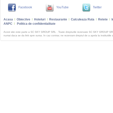
Facebook
YouTube
Twitter
Acasa
I
Obiective
I
Hoteluri
I
Restaurante
I
Calculeaza Ruta
I
Retete
I
I
ANPC
I
Politica de confidentialitate
Acest site este parte a SC SKY GROUP SRL . Toate drepturile rezervate SC SKY GROUP S
numai daca se da link spre sursa. In caz contrar, ne rezervam dreptul de a apela la institutiile 