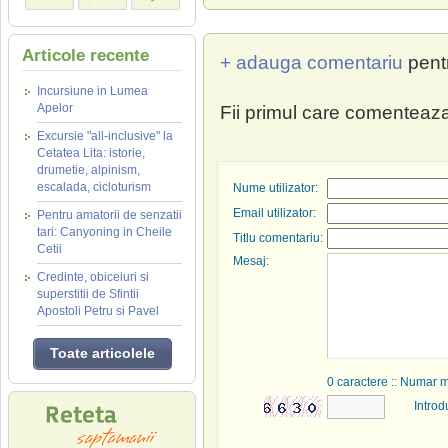
Articole recente
+ adauga comentariu
pent
Incursiune in Lumea
Apelor
Fii primul care comenteaza
Excursie "all-inclusive" la
Cetatea Lita: istorie,
drumetie, alpinism,
escalada, cicloturism
Nume utilizator:
Email utilizator:
Pentru amatorii de senzatii
tari: Canyoning in Cheile
Titlu comentariu:
Cetii
Mesaj:
Credinte, obiceiuri si
superstitii de Sfintii
Apostoli Petru si Pavel
Toate articolele
0
caractere :: Numar 
Introd