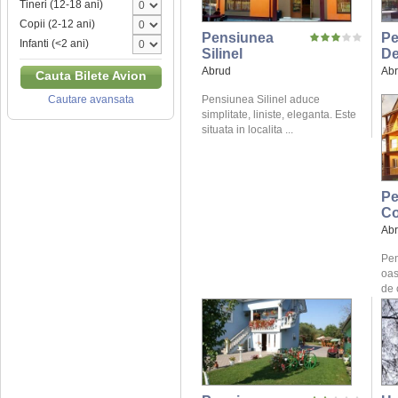
Tineri (12-18 ani)
Copii (2-12 ani)
Pensiunea
Pe
Infanti (<2 ani)
Silinel
De
Abrud
Ab
Cauta Bilete Avion
Pensiunea Silinel aduce
Cautare avansata
simplitate, liniste, eleganta. Este
situata in localita ...
Pe
Co
Ab
Pen
oas
de 