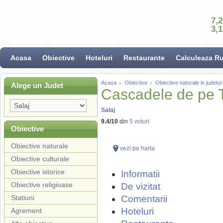
7,
3,
Acasa
Obiective
Hoteluri
Restaurante
Calculeaza R
Acasa
Obiective
Obiective naturale in judetul
Alege un Judet
Cascadele de pe 
Salaj
9.4
/
10
din
5
voturi
Obiective
Obiective naturale
vezi pe harta
Obiective culturale
Obiective istorice
Informatii
Obiective religioase
De vizitat
Statiuni
Comentarii
Hoteluri
Agrement