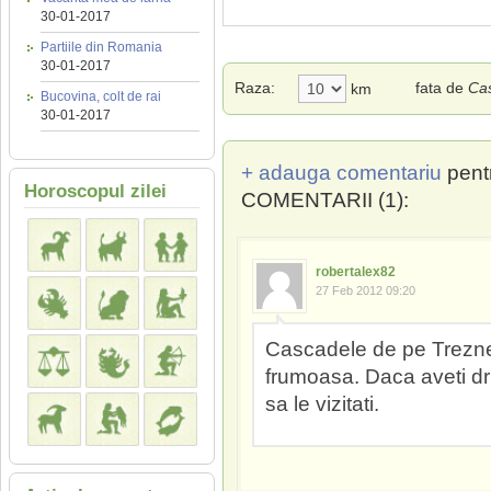
30-01-2017
Partiile din Romania
30-01-2017
Raza:
fata de
Ca
km
Bucovina, colt de rai
30-01-2017
+ adauga comentariu
pent
Horoscopul zilei
COMENTARII (1):
robertalex82
27 Feb 2012 09:20
Cascadele de pe Treznea
frumoasa. Daca aveti dr
sa le vizitati.