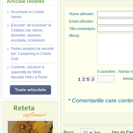
Articole recente
Incursiune in Lumea
Nume utilizator:
Apelor
Email utilizator:
Excursie "all-inclusive" la
Titlu comentariu:
Cetatea Lita: istorie,
drumetie, alpinism,
Mesaj:
escalada, cicloturism
Pentru amatorii de senzatii
tari: Canyoning in Cheile
Cetii
Credinte, obiceiuri si
0
caractere :: Numar 
superstitii de Sfintii
Apostoli Petru si Pavel
Introd
Toate articolele
* Comentariile care contin
Raza:
fata de
Cas
km