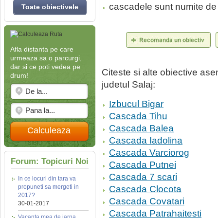
cascadele sunt numite de c
Toate obiectivele
Afla distanta pe care
urmeaza sa o parcurgi,
dar si ce poti vedea pe
Citeste si alte obiective a
drum!
judetul Salaj:
Izbucul Bigar
Cascada Tihu
Cascada Balea
Calculeaza
Cascada Iadolina
Cascada Varciorog
Forum: Topicuri Noi
Cascada Putnei
Cascada 7 scari
In ce locuri din tara va
propuneti sa mergeti in
Cascada Clocota
2017?
Cascada Covatari
30-01-2017
Cascada Patrahaitesti
Vacanta mea de iarna