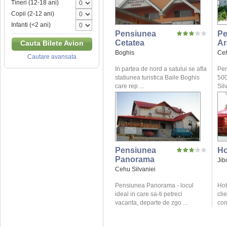
Tineri (12-18 ani)
Copii (2-12 ani)
Infanti (<2 ani)
Pensiunea
Pe
Cetatea
Ar
Cauta Bilete Avion
Boghis
Ceh
Cautare avansata
In partea de nord a satului se afla
Pen
statiunea turistica Baile Boghis
500
care rep ...
Silv
Pensiunea
Ho
Panorama
Jib
Cehu Silvaniei
Pensiunea Panorama - locul
Hot
ideal in care sa-ti petreci
cli
vacanta, departe de zgo ...
conf