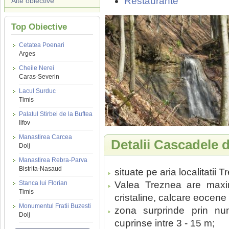
Restaurante
Alte obiective
Top Obiective
Cetatea Poenari
Arges
Cheile Nerei
Caras-Severin
Lacul Surduc
Timis
Palatul Stirbei de la Buftea
Ilfov
Manastirea Carcea
Detalii Cascadele 
Dolj
Manastirea Rebra-Parva
Bistrita-Nasaud
situate pe aria localitatii
Stanca lui Florian
Valea Treznea are maxim
Timis
cristaline, calcare eocen
Monumentul Fratii Buzesti
zona surprinde prin nu
Dolj
cuprinse intre 3 - 15 m;