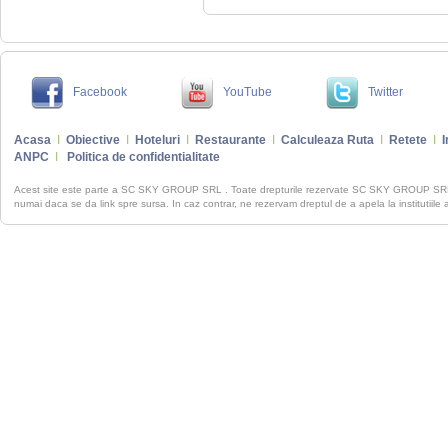
Facebook
YouTube
Twitter
Acasa
I
Obiective
I
Hoteluri
I
Restaurante
I
Calculeaza Ruta
I
Retete
I
I
ANPC
I
Politica de confidentialitate
Acest site este parte a SC SKY GROUP SRL . Toate drepturile rezervate SC SKY GROUP S
numai daca se da link spre sursa. In caz contrar, ne rezervam dreptul de a apela la institutiile 