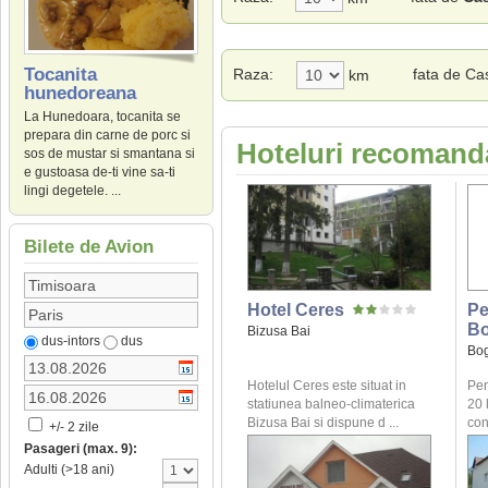
Tocanita
Raza:
fata de Ca
km
hunedoreana
La Hunedoara, tocanita se
prepara din carne de porc si
Hoteluri recomanda
sos de mustar si smantana si
e gustoasa de-ti vine sa-ti
lingi degetele. ...
Bilete de Avion
Hotel Ceres
Pe
Bo
Bizusa Bai
dus-intors
dus
Bog
Hotelul Ceres este situat in
Pen
statiunea balneo-climaterica
20 
Bizusa Bai si dispune d ...
conf
+/- 2 zile
Pasageri (max. 9):
Adulti (>18 ani)