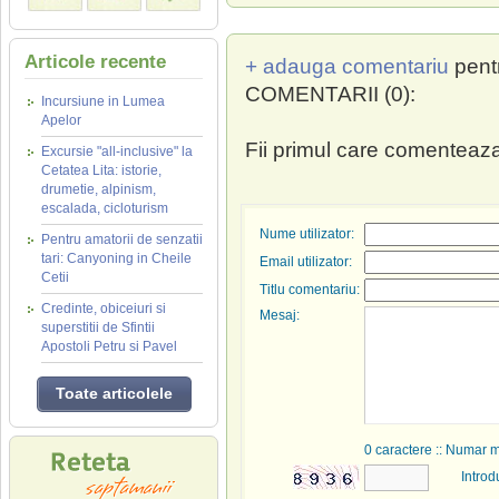
Articole recente
+ adauga comentariu
pent
COMENTARII (0):
Incursiune in Lumea
Apelor
Fii primul care comenteaza
Excursie "all-inclusive" la
Cetatea Lita: istorie,
drumetie, alpinism,
escalada, cicloturism
Nume utilizator:
Pentru amatorii de senzatii
tari: Canyoning in Cheile
Email utilizator:
Cetii
Titlu comentariu:
Credinte, obiceiuri si
Mesaj:
superstitii de Sfintii
Apostoli Petru si Pavel
Toate articolele
0
caractere :: Numar 
Introd