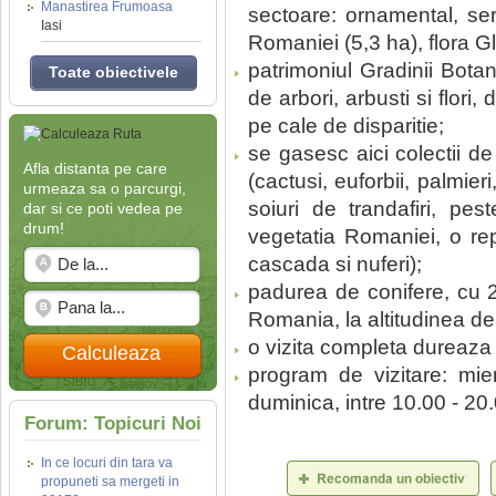
Manastirea Frumoasa
sectoare: ornamental, sere
Iasi
Romaniei (5,3 ha), flora Gl
patrimoniul Gradinii Bota
Toate obiectivele
de arbori, arbusti si flori,
pe cale de disparitie;
se gasesc aici colectii de
Afla distanta pe care
(cactusi, euforbii, palmier
urmeaza sa o parcurgi,
soiuri de trandafiri, pes
dar si ce poti vedea pe
drum!
vegetatia Romaniei, o rep
cascada si nuferi);
padurea de conifere, cu 2
Romania, la altitudinea d
o vizita completa dureaza
Calculeaza
program de vizitare: mier
duminica, intre 10.00 - 20.0
Forum: Topicuri Noi
In ce locuri din tara va
propuneti sa mergeti in