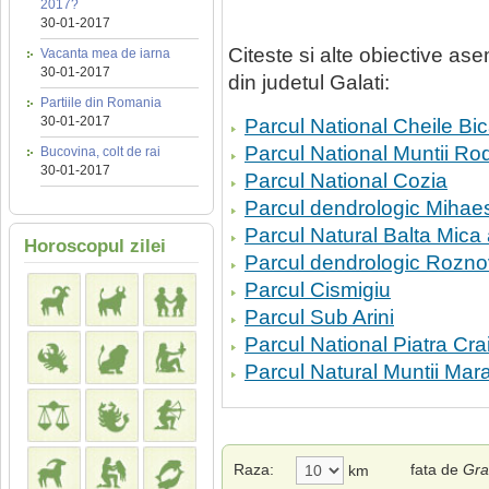
2017?
30-01-2017
Citeste si alte obiective a
Vacanta mea de iarna
30-01-2017
din judetul Galati:
Partiile din Romania
30-01-2017
Parcul National Cheile Bic
Parcul National Muntii Ro
Bucovina, colt de rai
30-01-2017
Parcul National Cozia
Parcul dendrologic Mihaes
Parcul Natural Balta Mica 
Horoscopul zilei
Parcul dendrologic Rozno
Parcul Cismigiu
Parcul Sub Arini
Parcul National Piatra Crai
Parcul Natural Muntii Mar
Raza:
fata de
Gra
km