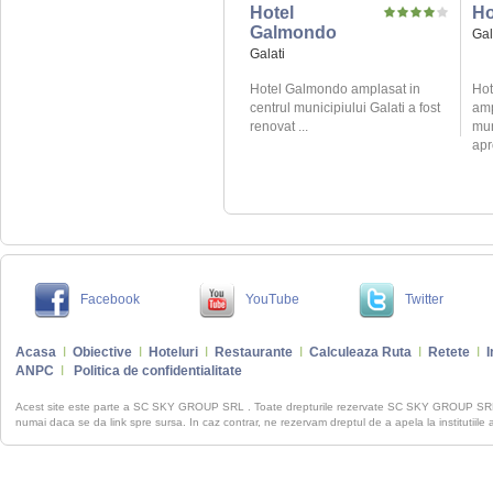
Hotel
Ho
Galmondo
Gal
Galati
Hotel Galmondo amplasat in
Hot
centrul municipiului Galati a fost
amp
renovat ...
mun
apr
Facebook
YouTube
Twitter
Acasa
I
Obiective
I
Hoteluri
I
Restaurante
I
Calculeaza Ruta
I
Retete
I
I
ANPC
I
Politica de confidentialitate
Acest site este parte a SC SKY GROUP SRL . Toate drepturile rezervate SC SKY GROUP S
numai daca se da link spre sursa. In caz contrar, ne rezervam dreptul de a apela la institutiile 