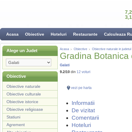
7,
3,
Acasa
Obiective
Hoteluri
Restaurante
Calculeaza R
Acasa
Obiective
Obiective naturale in judetul
Alege un Judet
Gradina Botanica 
Galati
9.2
/
10
din
12
voturi
Obiective
Obiective naturale
vezi pe harta
Obiective culturale
Obiective istorice
Informatii
Obiective religioase
De vizitat
Statiuni
Comentarii
Hoteluri
Agrement