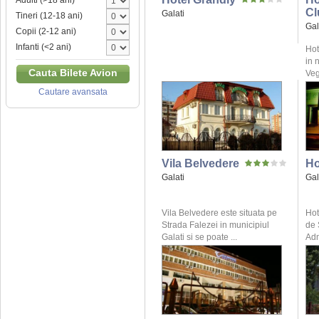
Adulti (>18 ani)
Cl
Galati
Tineri (12-18 ani)
Gal
Copii (2-12 ani)
Infanti (<2 ani)
Hot
in 
Cauta Bilete Avion
Veg
Cautare avansata
Vila Belvedere
Ho
Galati
Gal
Vila Belvedere este situata pe
Hot
Strada Falezei in municipiul
de 
Galati si se poate ...
Adm