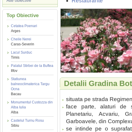
Restaurante
Alte obiective
Top Obiective
Cetatea Poenari
Arges
Cheile Nerei
Caras-Severin
Lacul Surduc
Timis
Palatul Stirbei de la Buftea
Ilfov
Statiunea
Detalii Gradina Bot
balneoclimaterica Targu
Ocna
Bacau
situata pe strada Regiment 
Monumentul Custozza din
face parte, alaturi de 
Alba Iulia
Alba
Planetariu, Acvariu, 
Garboavele, din Complexul 
Castelul Turnu Rosu
Sibiu
se intinde pe o suprafa