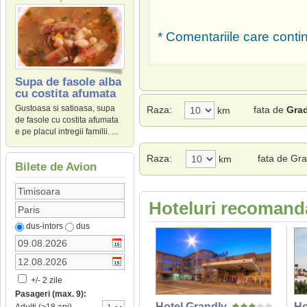
* Comentariile care contin
Supa de fasole alba
cu costita afumata
Gustoasa si satioasa, supa
Raza:
fata de
Grad
km
de fasole cu costita afumata
e pe placul intregii familii. ...
Raza:
fata de Gra
km
Bilete de Avion
Hoteluri recomanda
dus-intors
dus
+/- 2 zile
Pasageri (max. 9):
Hotel Grandly
Ho