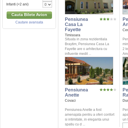
Infanti (<2 ani)
Cauta Bilete Avion
Pensiunea
Pe
Cautare avansata
Casa La
A
Fayette
Ce
Timisoara
Situata in zona rezidentiala
Pen
Braytim, Pensiunea Casa La
min
Fayette are o arhitectura cu
2 k
influente medit ...
Amp
Pensiunea
Pe
Anette
Ra
Covaci
Dud
Pensiunea Anette a fost
Pen
amenajata pentru a oferi confort
apa
si intimitate, in eleganta unui
un 
spatiu cu d ...