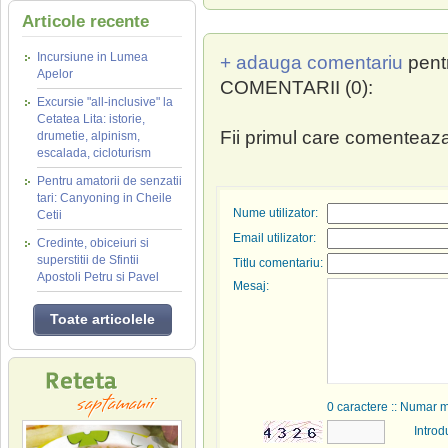
Articole recente
Incursiune in Lumea
+ adauga comentariu
pent
Apelor
COMENTARII (0):
Excursie "all-inclusive" la
Cetatea Lita: istorie,
Fii primul care comenteaza
drumetie, alpinism,
escalada, cicloturism
Pentru amatorii de senzatii
tari: Canyoning in Cheile
Nume utilizator:
Cetii
Email utilizator:
Credinte, obiceiuri si
superstitii de Sfintii
Titlu comentariu:
Apostoli Petru si Pavel
Mesaj:
Toate articolele
0
caractere :: Numar 
Introd