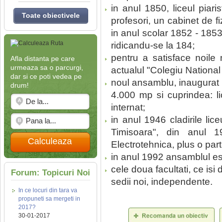
in anul 1850, liceul piar
Toate obiectivele
profesori, un cabinet de fi
in anul scolar 1852 - 1853
ridicandu-se la 184;
pentru a satisface noile n
Afla distanta pe care
urmeaza sa o parcurgi,
actualul "Colegiu National
dar si ce poti vedea pe
noul ansamblu, inaugurat 
drum!
4.000 mp si cuprindea: li
internat;
in anul 1946 cladirile lice
Timisoara", din anul 1
Calculeaza
Electrotehnica, plus o part
in anul 1992 ansamblul es
cele doua facultati, ce isi 
Forum: Topicuri Noi
sedii noi, independente.
In ce locuri din tara va
propuneti sa mergeti in
2017?
30-01-2017