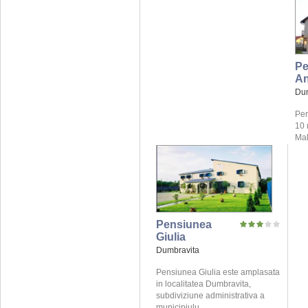
Pe
An
Dum
Pen
10 
Mal
Pensiunea
Giulia
Dumbravita
Pensiunea Giulia este amplasata
in localitatea Dumbravita,
subdiviziune administrativa a
municipiulu ...