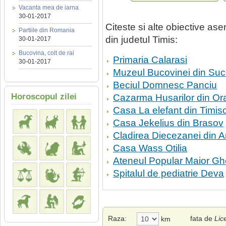
Vacanta mea de iarna
30-01-2017
Citeste si alte obiective a
Partiile din Romania
din judetul Timis:
30-01-2017
Bucovina, colt de rai
Primaria Calarasi
30-01-2017
Muzeul Bucovinei din Su
Beciul Domnesc Panciu
Horoscopul zilei
Cazarma Husarilor din O
Casa La elefant din Timis
Casa Jekelius din Brasov
Cladirea Diecezanei din A
Casa Wass Otilia
Ateneul Popular Maior Gh
Spitalul de pediatrie Deva
Raza:
fata de
Lic
km