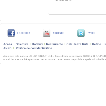
Facebook
YouTube
Twitter
Acasa
I
Obiective
I
Hoteluri
I
Restaurante
I
Calculeaza Ruta
I
Retete
I
I
ANPC
I
Politica de confidentialitate
Acest site este parte a SC SKY GROUP SRL . Toate drepturile rezervate SC SKY GROUP S
numai daca se da link spre sursa. In caz contrar, ne rezervam dreptul de a apela la institutiile 