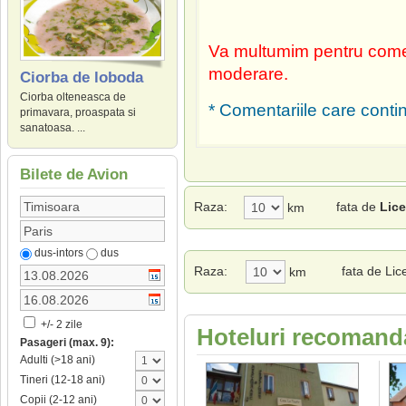
Va multumim pentru comen
moderare.
Ciorba de loboda
Ciorba olteneasca de
* Comentariile care contin
primavara, proaspata si
sanatoasa. ...
Bilete de Avion
Raza:
fata de
Lice
km
dus-intors
dus
Raza:
fata de Lic
km
+/- 2 zile
Hoteluri recomanda
Pasageri (max. 9):
Adulti (>18 ani)
Tineri (12-18 ani)
Copii (2-12 ani)