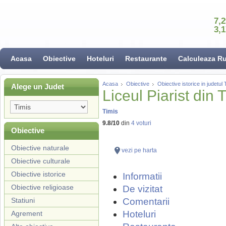
7,
3,
Acasa
Obiective
Hoteluri
Restaurante
Calculeaza R
Acasa
Obiective
Obiective istorice in judetul 
Alege un Judet
Liceul Piarist din 
Timis
9.8
/
10
din
4
voturi
Obiective
Obiective naturale
vezi pe harta
Obiective culturale
Obiective istorice
Informatii
Obiective religioase
De vizitat
Statiuni
Comentarii
Hoteluri
Agrement