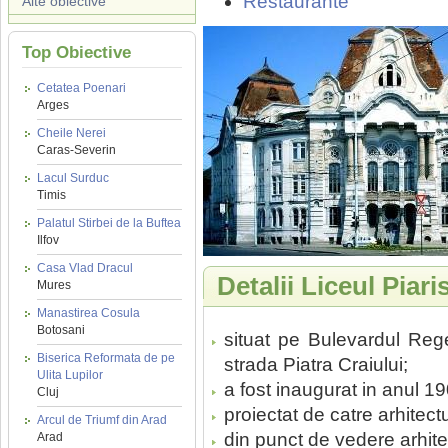
Restaurante
Alte obiective
Top Obiective
Cetatea Poenari
Arges
Cheile Nerei
Caras-Severin
Lacul Surduc
Timis
Palatul Stirbei de la Buftea
Ilfov
Casa Vlad Dracul
Detalii Liceul Piar
Mures
Manastirea Cosula
Botosani
situat pe Bulevardul Rege
Biserica Reformata de pe
strada Piatra Craiului;
Ulita Lupilor
a fost inaugurat in anul 1
Cluj
proiectat de catre arhitect
Arcul de Triumf din Arad
din punct de vedere arhitec
Arad