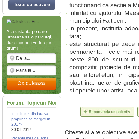
Toate obiectivele
functionand ca sectie a M
infiintat cu ajutorului Mae
municipiului Falticeni;
in prezent, institutia ad
Afla distanta pe care
tara;
urmeaza sa o parcurgi,
dar si ce poti vedea pe
este structurat pe zece 
drum!
permanenta - cele mai reu
peste 300 de sculpturi 
compozitii; proiecte de m
sau altoreliefuri, in g
plastilina, lucrari de gra
Calculeaza
si operele unor artisti local
Forum: Topicuri Noi
In ce locuri din tara va
propuneti sa mergeti in
2017?
30-01-2017
Citeste si alte obiective a
Vacanta mea de iarna