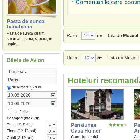
* Comentariile care contin
Pasta de sunca
banateana
Pasta de sunca cu unt,
Raza:
fata de
Muzeul 
km
smantana, boia, si piper, in
aspic. ...
Raza:
fata de Muzeul 
km
Bilete de Avion
Hoteluri recomanda
dus-intors
dus
+/- 2 zile
Pasageri (max. 9):
Adulti (>18 ani)
Pensiunea
Pe
Casa Humor
Ar
Tineri (12-18 ani)
Gura Humorului
Ad
Copii (2-12 ani)