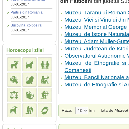
din Falticeni
din judetul Su
30-01-2017
Muzeul Taranului Roman 
Partiile din Romania
30-01-2017
Muzeul Viei si Vinului din 
Bucovina, colt de rai
Muzeul Memorial George 
30-01-2017
Muzeul de Istorie Naturala
Muzeul Adam Muller-Gutte
Muzeul Judetean de Istor
Horoscopul zilei
Observatorul Astronomic V
Muzeul de Etnografie si
Comanesti
Muzeul Bancii Nationale 
Muzeul de Etnografie si 
Raza:
fata de
Muzeul 
km