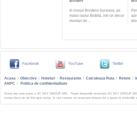
Brosteni
Bro
In orasul Brosteni-Suceava, pe
Pen
malul raului Bistrita, intr-un decor
apr
montan de ...
din
Facebook
YouTube
Twitter
Acasa
I
Obiective
I
Hoteluri
I
Restaurante
I
Calculeaza Ruta
I
Retete
I
I
ANPC
I
Politica de confidentialitate
Acest site este parte a SC SKY GROUP SRL . Toate drepturile rezervate SC SKY GROUP S
numai daca se da link spre sursa. In caz contrar, ne rezervam dreptul de a apela la institutiile 