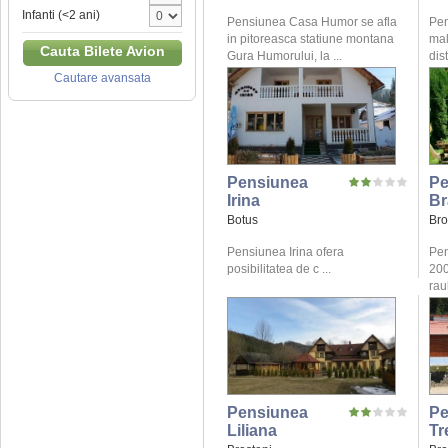
Infanti (<2 ani)
Pensiunea Casa Humor se afla
Pen
in pitoreasca statiune montana
mal
Cauta Bilete Avion
Gura Humorului, la ...
dis
Cautare avansata
Pensiunea
Pe
Irina
Br
Botus
Bro
Pensiunea Irina ofera
Pen
posibilitatea de c ...
200
raul
Pensiunea
Pe
Liliana
Tr