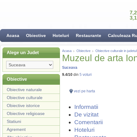
7,
3,
Acasa
Obiective
Hoteluri
Restaurante
Calculeaza R
Acasa
Obiective
Obiective culturale in judet
Alege un Judet
Muzeul de arta Ion
Suceava
9.4
/
10
din
5
voturi
Obiective
Obiective naturale
vezi pe harta
Obiective culturale
Obiective istorice
Informatii
Obiective religioase
De vizitat
Statiuni
Comentarii
Hoteluri
Agrement