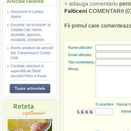
Articole recente
+ adauga comentariu
pent
Falticeni
COMENTARII (0)
Incursiune in Lumea
Apelor
Fii primul care comenteaza
Excursie "all-inclusive" la
Cetatea Lita: istorie,
drumetie, alpinism,
escalada, cicloturism
Nume utilizator:
Pentru amatorii de senzatii
tari: Canyoning in Cheile
Email utilizator:
Cetii
Titlu comentariu:
Credinte, obiceiuri si
Mesaj:
superstitii de Sfintii
Apostoli Petru si Pavel
Toate articolele
0
caractere :: Numar 
Introd