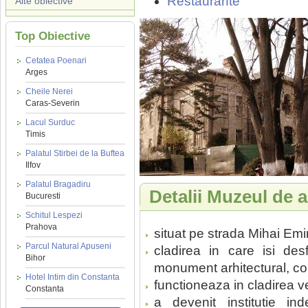
Restaurante
Alte obiective
Top Obiective
Cetatea Poenari
Arges
Cheile Nerei
Caras-Severin
Lacul Surduc
Timis
Palatul Stirbei de la Buftea
Ilfov
Palatul Bragadiru
Detalii Muzeul de a
Bucuresti
Schitul Lespezi
Prahova
situat pe strada Mihai Emin
Parcul Natural Apuseni
cladirea in care isi des
Bihor
monument arhitectural, const
Hotel Intim din Constanta
functioneaza in cladirea v
Constanta
a devenit institutie i