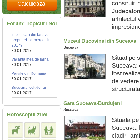
construit i
Calculeaza
Judecatorie
arhitectul
Forum: Topicuri Noi
impresione
In ce locuri din tara va
propuneti sa mergeti in
Muzeul Bucovinei din Suceava
2017?
Suceava
30-01-2017
Situat pe 
Vacanta mea de iarna
Suceava; c
30-01-2017
fost realiz
Partiile din Romania
30-01-2017
de vedere a
Bucovina, colt de rai
structurat
30-01-2017
Gara Suceava-Burdujeni
Suceava
Horoscopul zilei
Situata pe 
Suceava; l
cladirii am