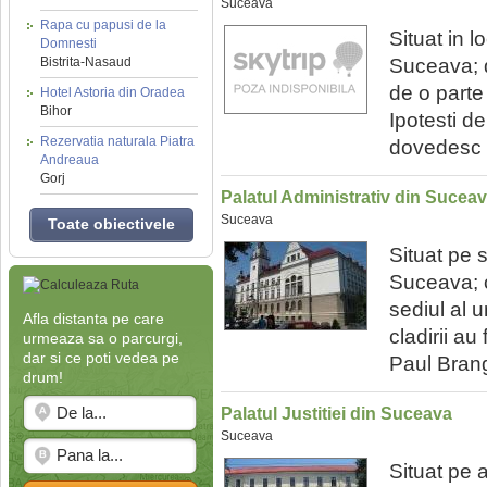
Suceava
Rapa cu papusi de la
Situat in l
Domnesti
Bistrita-Nasaud
Suceava; d
de o parte 
Hotel Astoria din Oradea
Bihor
Ipotesti d
Rezervatia naturala Piatra
dovedesc l
Andreaua
Gorj
Palatul Administrativ din Sucea
Suceava
Toate obiectivele
Situat pe 
Suceava; co
sediul al u
Afla distanta pe care
cladirii au
urmeaza sa o parcurgi,
dar si ce poti vedea pe
Paul Brang;
drum!
Palatul Justitiei din Suceava
Suceava
Situat pe 