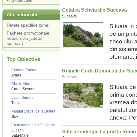
Alte obiective
Cetatea Scheia din Suceava
Alte informatii
Suceava
Retete specifice zonei
Situata in
Pachete promotionale
pe un pinte
hoteluri din judetul
secolului 
suceava
din sistemul
otomane; in
Top Obiective
Cetatea Poenari
Ruinele Curtii Domnesti din Su
Arges
Suceava
Cheile Nerei
Situata pe
Caras-Severin
prima cons
Lacul Surduc
vremea dom
Timis
palatul do
Palatul Stirbei de la Buftea
Ilfov
anexa; Pet
Casa memoriala Dr. Vasile
Lucaciu
Situl arheologic La pod la Redi
Satu-Mare