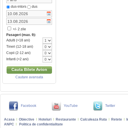
dus-intors
dus
+/- 2 zile
Pasageri (max. 9):
Adulti (>18 ani)
Tineri (12-18 ani)
Copii (2-12 ani)
Infanti (<2 ani)
Cauta Bilete Avion
Cautare avansata
Facebook
YouTube
Twitter
Acasa
I
Obiective
I
Hoteluri
I
Restaurante
I
Calculeaza Ruta
I
Retete
I
I
ANPC
I
Politica de confidentialitate