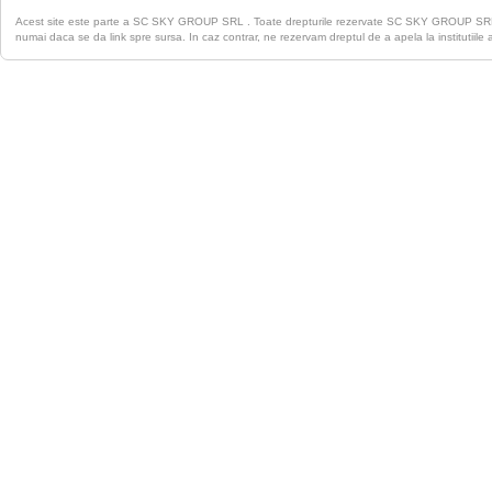
Acest site este parte a SC SKY GROUP SRL . Toate drepturile rezervate SC SKY GROUP S
numai daca se da link spre sursa. In caz contrar, ne rezervam dreptul de a apela la institutiile 