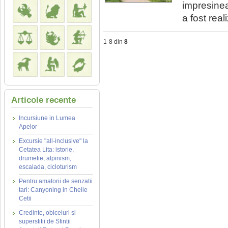
impresineaz
a fost real
1-8 din
8
Articole recente
Incursiune in Lumea
Apelor
Excursie "all-inclusive" la
Cetatea Lita: istorie,
drumetie, alpinism,
escalada, cicloturism
Pentru amatorii de senzatii
tari: Canyoning in Cheile
Cetii
Credinte, obiceiuri si
superstitii de Sfintii