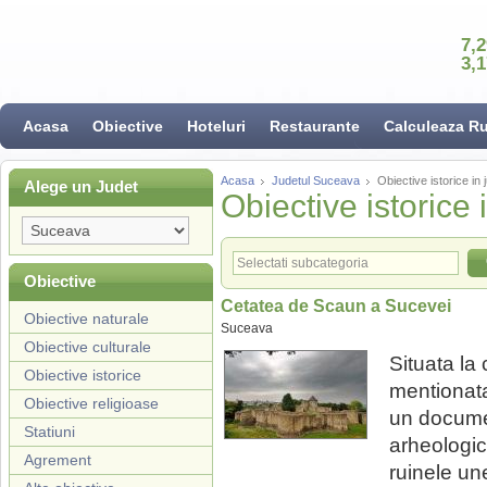
7,
3,
Acasa
Obiective
Hoteluri
Restaurante
Calculeaza R
Acasa
Judetul Suceava
Obiective istorice in
Alege un Judet
Obiective istorice
Obiective
Cetatea de Scaun a Sucevei
Obiective naturale
Suceava
Obiective culturale
Situata la
Obiective istorice
mentionata
Obiective religioase
un documen
Statiuni
arheologic
Agrement
ruinele une