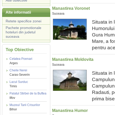
Alte obiective
Manastirea Voronet
Alte informatii
Suceava
Retete specifice zonei
Situata in
Pachete promotionale
Humorului 
hoteluri din judetul
Gura Humor
suceava
Mare, a fos
pentru acea
Top Obiective
Cetatea Poenari
Manastirea Moldovita
Arges
Suceava
Cheile Nerei
Situata in
Caras-Severin
Campulung
Lacul Surduc
Campulung
Timis
Radauti, p
Palatul Stirbei de la Buftea
Ilfov
prima bise
Muzeul Tarii Crisurilor
Bihor
Manastirea Humor