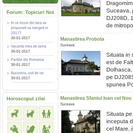
Dragomime
Suceava, p
Forum: Topicuri Noi
DJ208D, 10
In ce locuri din tara va
de mitropo
propuneti sa mergeti in
2017?
30-01-2017
Manastirea Probota
Suceava
Vacanta mea de iarna
30-01-2017
Situata in
Partiile din Romania
est de Fal
30-01-2017
Dolhasca,
Bucovina, colt de rai
pe DJ208S,
30-01-2017
spunea Pob
Manastirea Sfantul Ioan cel Nou
Horoscopul zilei
Suceava
Situata pe
inceputa de
cel Mare, 