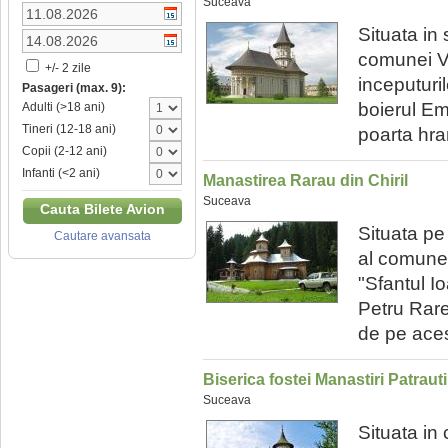
Suceava
Situata in 
comunei Va
+/- 2 zile
inceputuri
Pasageri (max. 9):
boierul Em
Adulti (>18 ani)
Tineri (12-18 ani)
poarta hra
Copii (2-12 ani)
Infanti (<2 ani)
Manastirea Rarau din Chiril
Suceava
Cauta Bilete Avion
Situata pe t
Cautare avansata
al comunei
"Sfantul Io
Petru Rare
de pe aces
Biserica fostei Manastiri Patrauti
Suceava
Situata in 