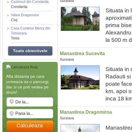
Suceava
Cazinoul din Constanta
Constanta
Situata in
Valea Draganului
aproximat
Cluj
prima biser
Casa Contelui Mercy din
Alexandru 
Timisoara
Timis
la 500 m di
Toate obiectivele
Manastirea Sucevita
Suceava
Situata in
Radauti s
Afla distanta pe care
urmeaza sa o parcurgi,
poate fac
dar si ce poti vedea pe
km, apoi s
drum!
inca 18 km;
Manastirea Dragomirna
Suceava
Calculeaza
Manastirea