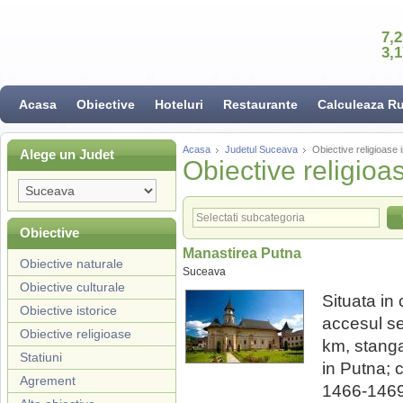
7,
3,
Acasa
Obiective
Hoteluri
Restaurante
Calculeaza R
Acasa
Judetul Suceava
Obiective religioase 
Alege un Judet
Obiective religioa
Obiective
Manastirea Putna
Obiective naturale
Suceava
Obiective culturale
Situata i
Obiective istorice
accesul se
Obiective religioase
km, stang
Statiuni
in Putna; c
Agrement
1466-1469,