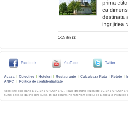
prima ctit
ca dimensiu
destinata 
ingrijiriea 
1-15 din
22
Facebook
YouTube
Twitter
Acasa
I
Obiective
I
Hoteluri
I
Restaurante
I
Calculeaza Ruta
I
Retete
I
I
ANPC
I
Politica de confidentialitate
Acest site este parte a SC SKY GROUP SRL . Toate drepturile rezervate SC SKY GROUP S
numai daca se da link spre sursa. In caz contrar, ne rezervam dreptul de a apela la institutiile 