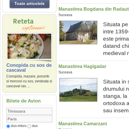
Toate articolele
Manastirea Bogdana din Radaut
Suceava
Situata pe
intre 1359
este prima
datand chi
medieval m
Conopida cu sos de
Manastirea Hagigadar
cascaval
Suceava
Conopida, mazare, porumb
Situata in
si morcovi cu sos, verdeata si
cascaval ras. ...
drumului n
stanga, la
Bilete de Avion
ortodoxa 
sau insemn
Manastirea Camarzani
dus-intors
dus