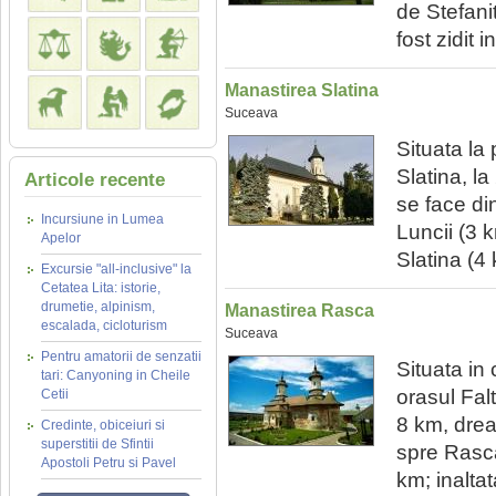
de Stefani
fost zidit 
Manastirea Slatina
Suceava
Situata la
Slatina, l
Articole recente
se face di
Incursiune in Lumea
Luncii (3 
Apelor
Slatina (4 k
Excursie "all-inclusive" la
Cetatea Lita: istorie,
drumetie, alpinism,
Manastirea Rasca
escalada, cicloturism
Suceava
Pentru amatorii de senzatii
Situata in
tari: Canyoning in Cheile
orasul Fal
Cetii
8 km, dre
Credinte, obiceiuri si
superstitii de Sfintii
spre Rasca
Apostoli Petru si Pavel
km; inaltat