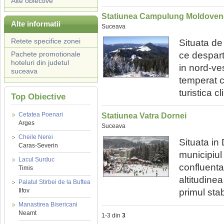
Alte obiective
Statiunea Campulung Moldoven
Alte informatii
Suceava
Retete specifice zonei
Situata de 
Pachete promotionale
ce despart
hoteluri din judetul
in nord-ves
suceava
temperat c
turistica cl
Top Obiective
Cetatea Poenari
Statiunea Vatra Dornei
Arges
Suceava
Cheile Nerei
Situata in
Caras-Severin
municipiul
Lacul Surduc
confluenta
Timis
altitudine
Palatul Stirbei de la Buftea
Ilfov
primul stab
Manastirea Bisericani
Neamt
1-3 din
3