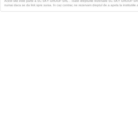
Acest site este parte a SC SKY GROUP SRL . Toate drepturile rezervate SC SKY GROUP S
numai daca se da link spre sursa. In caz contrar, ne rezervam dreptul de a apela la institutiile 