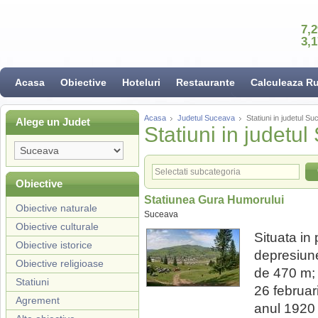
7,
3,
Acasa
Obiective
Hoteluri
Restaurante
Calculeaza R
Acasa
Judetul Suceava
Statiuni in judetul S
Alege un Judet
Statiuni in judetu
Obiective
Statiunea Gura Humorului
Obiective naturale
Suceava
Obiective culturale
Situata in 
Obiective istorice
depresiune
Obiective religioase
de 470 m;
Statiuni
26 februari
Agrement
anul 1920 s