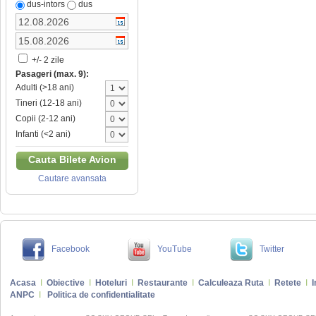
dus-intors
dus
+/- 2 zile
Pasageri (max. 9):
Adulti (>18 ani)
Tineri (12-18 ani)
Copii (2-12 ani)
Infanti (<2 ani)
Cauta Bilete Avion
Cautare avansata
Facebook
YouTube
Twitter
Acasa
I
Obiective
I
Hoteluri
I
Restaurante
I
Calculeaza Ruta
I
Retete
I
I
ANPC
I
Politica de confidentialitate