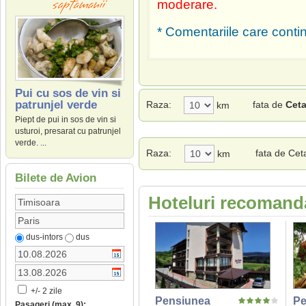
moderare.
* Comentariile care contin
Pui cu sos de vin si
patrunjel verde
Raza:
fata de
Ceta
km
Piept de pui in sos de vin si
usturoi, presarat cu patrunjel
verde. ...
Raza:
fata de Cet
km
Bilete de Avion
Hoteluri recomanda
dus-intors
dus
+/- 2 zile
Pensiunea
Pe
Pasageri (max. 9):