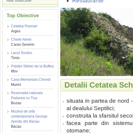
Restaurante
Alte obiective
Top Obiective
Cetatea Poenari
Arges
Cheile Nerei
Caras-Severin
Lacul Surduc
Timis
Palatul Stirbei de la Buftea
Ilfov
Casa Memoriala Chendi
Detalii Cetatea Sc
Mures
Rezervatia naturala
Padurea cu Tisa
situata in partea de nord 
Buzau
al dealului Septilici;
Muzeul de arta
construita la sfarsitul seco
contemporana George
Apostu din Bacau
facea parte din sistemul 
Bacau
otomane;