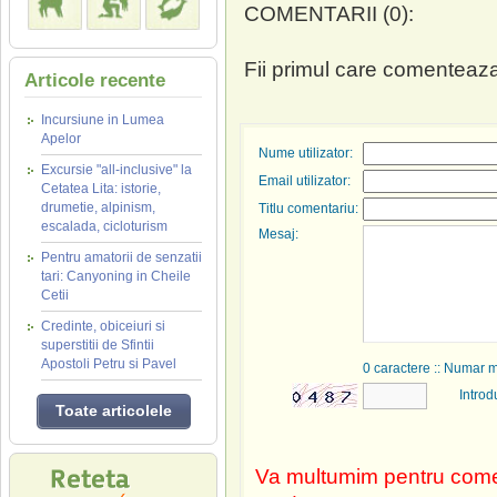
COMENTARII (0):
Fii primul care comenteaza
Articole recente
Incursiune in Lumea
Apelor
Nume utilizator:
Excursie "all-inclusive" la
Email utilizator:
Cetatea Lita: istorie,
drumetie, alpinism,
Titlu comentariu:
escalada, cicloturism
Mesaj:
Pentru amatorii de senzatii
tari: Canyoning in Cheile
Cetii
Credinte, obiceiuri si
superstitii de Sfintii
Apostoli Petru si Pavel
0
caractere :: Numar 
Introd
Toate articolele
Va multumim pentru comen