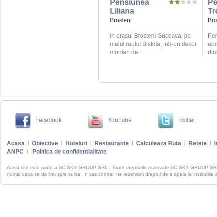
Pensiunea
Pe
Liliana
Tr
Brosteni
Bro
In orasul Brosteni-Suceava, pe
Pen
malul raului Bistrita, intr-un decor
apr
montan de ...
din
Facebook
YouTube
Twitter
Acasa
I
Obiective
I
Hoteluri
I
Restaurante
I
Calculeaza Ruta
I
Retete
I
I
ANPC
I
Politica de confidentialitate
Acest site este parte a SC SKY GROUP SRL . Toate drepturile rezervate SC SKY GROUP S
numai daca se da link spre sursa. In caz contrar, ne rezervam dreptul de a apela la institutiile 