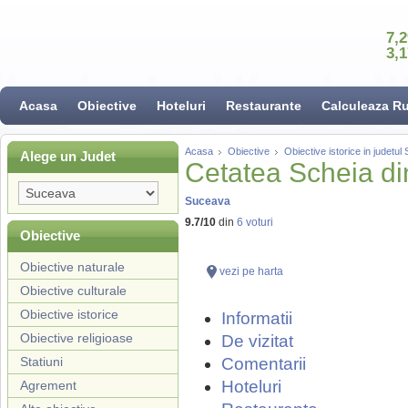
7,
3,
Acasa
Obiective
Hoteluri
Restaurante
Calculeaza R
Acasa
Obiective
Obiective istorice in judetu
Alege un Judet
Cetatea Scheia d
Suceava
9.7
/
10
din
6
voturi
Obiective
Obiective naturale
vezi pe harta
Obiective culturale
Obiective istorice
Informatii
Obiective religioase
De vizitat
Statiuni
Comentarii
Hoteluri
Agrement