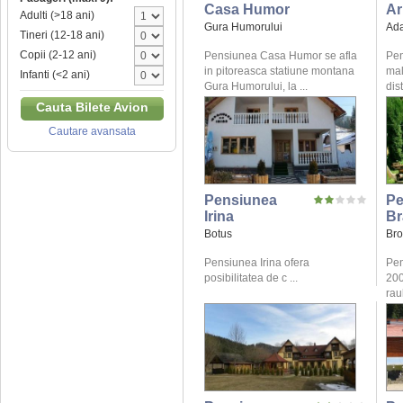
Casa Humor
Ar
Adulti (>18 ani)
Gura Humorului
Ad
Tineri (12-18 ani)
Copii (2-12 ani)
Pensiunea Casa Humor se afla
Pen
in pitoreasca statiune montana
mal
Infanti (<2 ani)
Gura Humorului, la ...
dis
Cauta Bilete Avion
Cautare avansata
Pensiunea
Pe
Irina
Br
Botus
Bro
Pensiunea Irina ofera
Pen
posibilitatea de c ...
200
raul