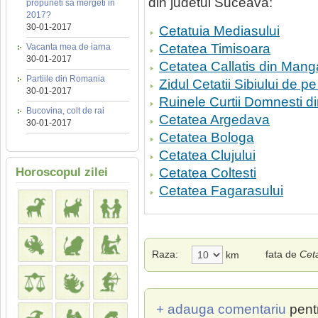
din judetul Suceava:
propuneti sa mergeti in
2017?
30-01-2017
Cetatuia Mediasului
Cetatea Timisoara
Vacanta mea de iarna
30-01-2017
Cetatea Callatis din Mang
Partiile din Romania
Zidul Cetatii Sibiului de p
30-01-2017
Ruinele Curtii Domnesti 
Bucovina, colt de rai
Cetatea Argedava
30-01-2017
Cetatea Bologa
Cetatea Clujului
Horoscopul zilei
Cetatea Coltesti
Cetatea Fagarasului
Raza:
fata de
Cet
km
+ adauga comentariu
pent