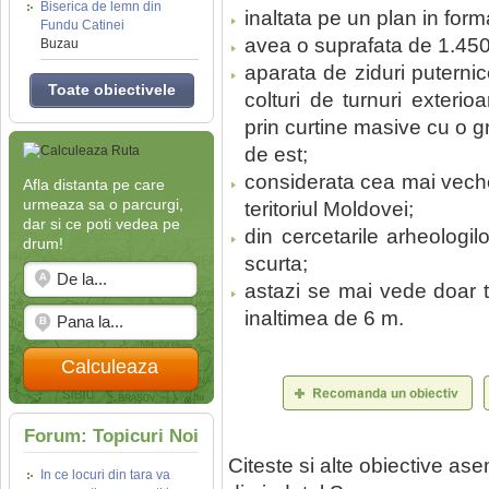
Biserica de lemn din
inaltata pe un plan in for
Fundu Catinei
avea o suprafata de 1.450
Buzau
aparata de ziduri puternic
Toate obiectivele
colturi de turnuri exterio
prin curtine masive cu o gr
de est;
considerata cea mai veche
Afla distanta pe care
urmeaza sa o parcurgi,
teritoriul Moldovei;
dar si ce poti vedea pe
din cercetarile arheologil
drum!
scurta;
astazi se mai vede doar t
inaltimea de 6 m.
Calculeaza
Forum: Topicuri Noi
Citeste si alte obiective a
In ce locuri din tara va