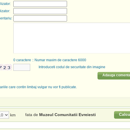
izator:
lizator:
entariu:
0
caractere :: Numar maxim de caractere 6000
Introduceti codul de securitate din imagine
Adauga comenta
riile care contin limbaj vulgar nu vor fi publicate.
Calcu
fata de
Muzeul Comunitatii Evreiesti
km