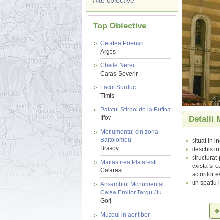
Alte obiective
Top Obiective
Cetatea Poenari
Arges
Cheile Nerei
Caras-Severin
Lacul Surduc
Timis
Palatul Stirbei de la Buftea
Ilfov
Detalii 
Monumentul din zona
Bartolomeu
situat in 
Brasov
deschis in
structurat 
Manastirea Plataresti
exista si c
Calarasi
actorilor e
un spatiu i
Ansamblul Monumental
Calea Eroilor Targu Jiu
Gorj
Muzeul in aer liber