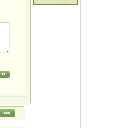
riu
leaza