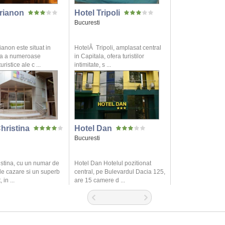
Trianon
Hotel Tripoli
Bucuresti
ianon este situat in
HotelÂ Tripoli, amplasat central
ea a numeroase
in Capitala, ofera turistilor
uristice ale c ...
intimitate, s ...
hristina
Hotel Dan
Bucuresti
istina, cu un numar de
Hotel Dan Hotelul pozitionat
de cazare si un superb
central, pe Bulevardul Dacia 125,
 in ...
are 15 camere d ...