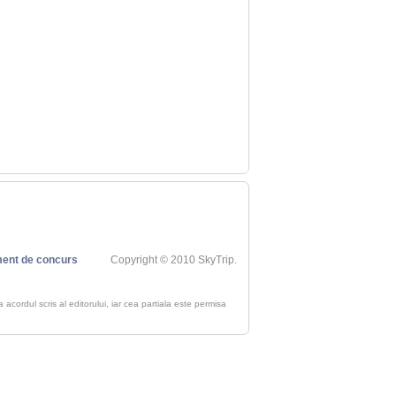
ent de concurs
Copyright © 2010 SkyTrip.
ra acordul scris al editorului, iar cea partiala este permisa