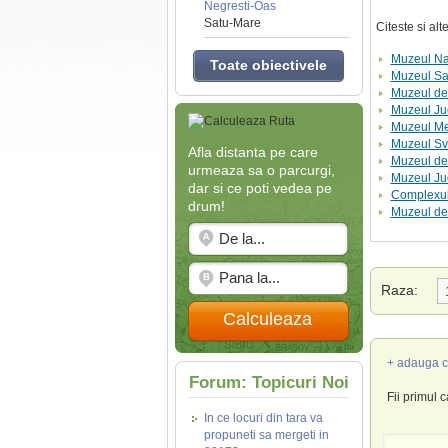
Negresti-Oas
Satu-Mare
Citeste si al
Muzeul Nat
Toate obiectivele
Muzeul Sa
Muzeul de
Muzeul Jud
Muzeul Me
Muzeul S
Afla distanta pe care
Muzeul de 
urmeaza sa o parcurgi,
Muzeul Jud
dar si ce poti vedea pe
Complexul
drum!
Muzeul de 
Raza:
Calculeaza
+ adauga c
Forum: Topicuri Noi
Fii primul 
In ce locuri din tara va
propuneti sa mergeti in