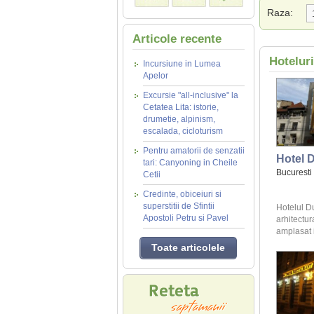
Raza:
Articole recente
Hotelur
Incursiune in Lumea
Apelor
Excursie "all-inclusive" la
Cetatea Lita: istorie,
drumetie, alpinism,
escalada, cicloturism
Pentru amatorii de senzatii
Hotel 
tari: Canyoning in Cheile
Bucuresti
Cetii
Credinte, obiceiuri si
superstitii de Sfintii
Hotelul Du
Apostoli Petru si Pavel
arhitectu
amplasat i
Toate articolele