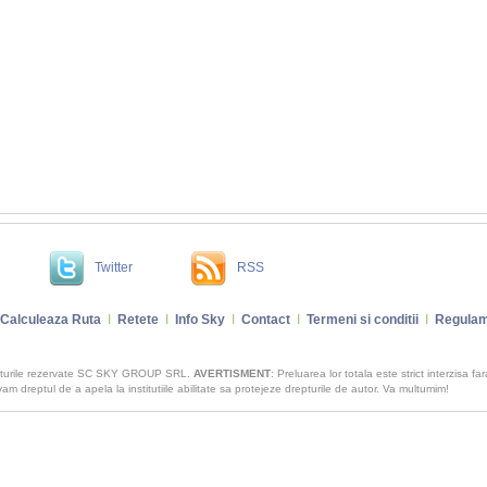
Twitter
RSS
Calculeaza Ruta
I
Retete
I
Info Sky
I
Contact
I
Termeni si conditii
I
Regulam
pturile rezervate SC SKY GROUP SRL.
AVERTISMENT
: Preluarea lor totala este strict interzisa fa
m dreptul de a apela la institutiile abilitate sa protejeze drepturile de autor. Va multumim!