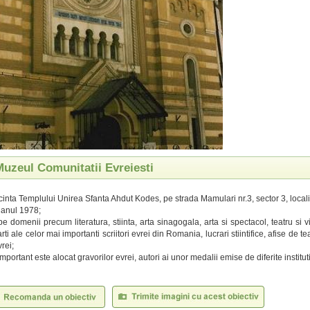
Muzeul Comunitatii Evreiesti
incinta Templului Unirea Sfanta Ahdut Kodes, pe strada Mamulari nr.3, sector 3, locali
 anul 1978;
pe domenii precum literatura, stiinta, arta sinagogala, arta si spectacol, teatru si vi
arti ale celor mai importanti scriitori evrei din Romania, lucrari stiintifice, afise de te
vrei;
mportant este alocat gravorilor evrei, autori ai unor medalii emise de diferite institutii