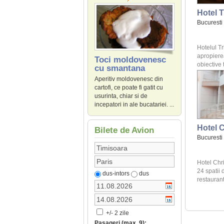
Hotel 
Bucuresti
Hotelul Tr
apropier
Toci moldovenesc
obiective t
cu smantana
Aperitiv moldovenesc din
cartofi, ce poate fi gatit cu
usurinta, chiar si de
incepatori in ale bucatariei. ...
Hotel C
Bilete de Avion
Bucuresti
Hotel Chr
24 spatii 
dus-intors
dus
restaurant,
+/- 2 zile
Pasageri (max. 9):