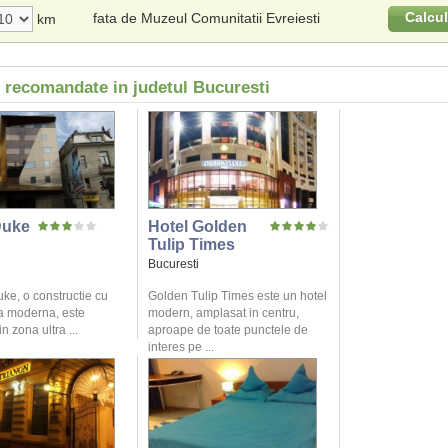
Calcu
fata de Muzeul Comunitatii Evreiesti
km
i recomandate in judetul Bucuresti
Duke
Hotel Golden
Tulip Times
Bucuresti
ke, o constructie cu
Golden Tulip Times este un hotel
ra moderna, este
modern, amplasat in centru,
n zona ultra ...
aproape de toate punctele de
interes pe ...