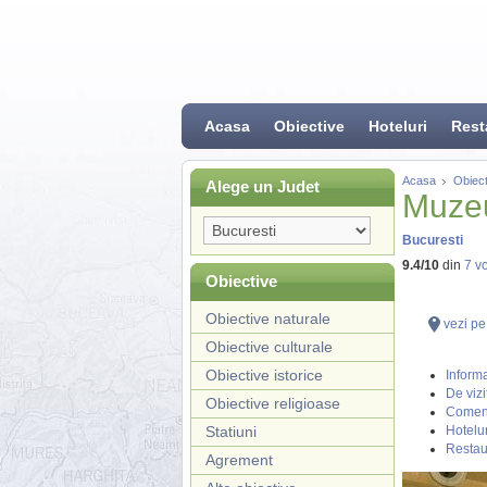
Acasa
Obiective
Hoteluri
Rest
Acasa
Obiect
Alege un Judet
Muzeu
Bucuresti
9.4
/
10
din
7
vo
Obiective
Obiective naturale
vezi pe
Obiective culturale
Obiective istorice
Informa
De vizi
Obiective religioase
Coment
Statiuni
Hotelur
Restau
Agrement