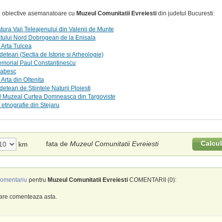
te obiective asemanatoare cu
Muzeul Comunitatii Evreiesti
din judetul Bucuresti:
ura Vaii Teleajenului din Valenii de Munte
tului Nord Dobrogean de la Enisala
 Arta Tulcea
etean (Sectia de Istorie si Arheologie)
morial Paul Constantinescu
vabesc
Arta din Oltenita
etean de Stiintele Naturii Ploiesti
 Muzeal Curtea Domneasca din Targoviste
etnografie din Stejaru
Calcu
fata de
Muzeul Comunitatii Evreiesti
km
omentariu
pentru
Muzeul Comunitatii Evreiesti
COMENTARII (0):
care comenteaza asta.