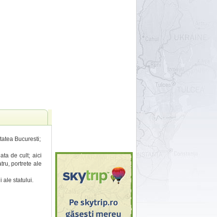
tatea Bucuresti;
ata de cult; aici
atru, portrete ale
 ale statului.