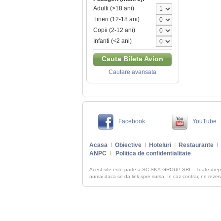
Adulti (>18 ani)
Tineri (12-18 ani)
Copii (2-12 ani)
Infanti (<2 ani)
Cauta Bilete Avion
Cautare avansata
Facebook
YouTube
Acasa
I
Obiective
I
Hoteluri
I
Restaurante
I
ANPC
I
Politica de confidentialitate
Acest site este parte a SC SKY GROUP SRL . Toate dre
numai daca se da link spre sursa. In caz contrar, ne rezerva