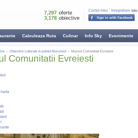
Contul meu
Inregistrare
sau
7,297
oferte
3,178
obiective
aurante
Calculeaza Ruta
Culinar
Info Sky
Evenimente
ive
Obiective culturale in judetul Bucuresti
Muzeul Comunitatii Evreiesti
l Comunitatii Evreiesti
turi
 harta
tii
tat
arii
i
rante