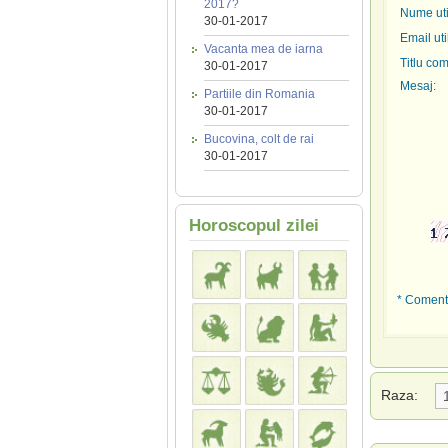
2017?
Nume util
30-01-2017
Email uti
Vacanta mea de iarna
Titlu com
30-01-2017
Mesaj:
Partiile din Romania
30-01-2017
Bucovina, colt de rai
30-01-2017
Horoscopul zilei
* Comenta
Raza: