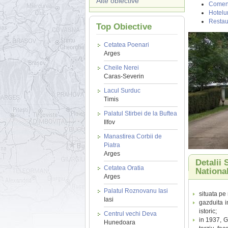
Alte obiective
Coment
Hotelur
Restau
Top Obiective
Cetatea Poenari
Arges
Cheile Nerei
Caras-Severin
Lacul Surduc
Timis
Palatul Stirbei de la Buftea
Ilfov
Manastirea Corbii de
Piatra
Arges
Detalii
Cetatea Oratia
Nationa
Arges
Palatul Roznovanu Iasi
situata pe 
Iasi
gazduita i
istoric;
Centrul vechi Deva
in 1937, 
Hunedoara