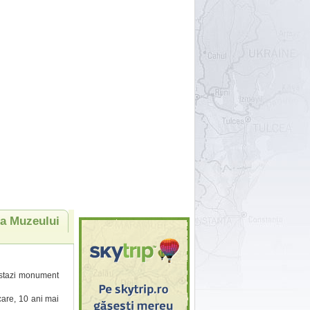
 a Muzeului
 astazi monument
are, 10 ani mai