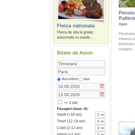
Pensiu
Paltini
Agas
Fleica nationala
Fleica de vita la gratar,
Pensiunea 
asezonata cu salata. ...
intrarea i
Moldova i
margine ..
Bilete de Avion
dus-intors
dus
+/- 2 zile
Pasageri (max. 9):
Adulti (>18 ani)
Tineri (12-18 ani)
Copii (2-12 ani)
Infanti (<2 ani)