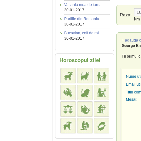
Vacanta mea de iarna
30-01-2017
Raza:
km
Partiile din Romania
30-01-2017
Bucovina, colt de rai
30-01-2017
+ adauga c
George En
Fii primul 
Horoscopul zilei
Nume util
Email uti
Titlu com
Mesaj: