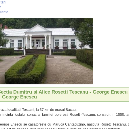
arii
i
rante
 Sectia Dumitru si Alice Rosetti Tescanu - George Enescu
l George Enescu
raza localitatii Tescani, la 37 km de orasul Bacau;
n incinta fostului conac al familiei boieresti Rosetti-Tescanu, construit in 1880,
George Enescu se casatoreste cu Maruca Cantacuzino, nascuta Rosetti Tescanu, c