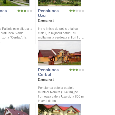
nea
Pensiunea
s
Uzu
Darmanesti
Paltinis este situata la
Intr-o liniste de poti s-o tai cu
n statiunea Slanic
cutitul, in mijlocul naturii, cu
n zona "Cerdac", la
multa multa verdeata si flori fru ...
.
Pensiunea
Cerbul
Darmanesti
Pensiunea este la poalele
muntilor Nemira (1648m), pe
frumoasa vale a Uzului, la 800 m
in aval de ba ...