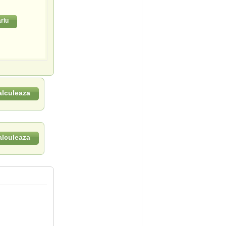
riu
alculeaza
alculeaza