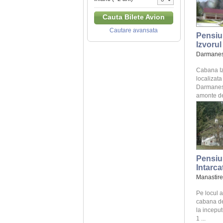
Cauta Bilete Avion
Cautare avansata
Pensiu
Izvorul
Darmanes
Cabana Iz
localizata
Darmanest
amonte de 
Pensiu
Intarca
Manastire
Pe locul a
cabana de
la inceput
1 ...