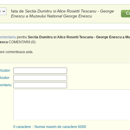
fata de
Sectia Dumitru si Alice Rosetti Tescanu - George
C
Enescu a Muzeului National George Enescu
omentariu
pentru
Sectia Dumitru si Alice Rosetti Tescanu - George Enescu a Mu
escu
COMENTARII (0):
care comenteaza asta.
izator:
lizator:
entariu:
0
caractere :: Numar maxim de caractere 6000