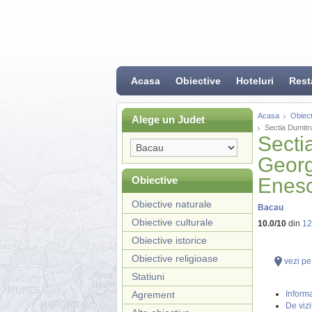
Acasa
Obiective
Hoteluri
Rest
Acasa
Obiect
Alege un Judet
Sectia Dumitr
Secti
Georg
Obiective
Enes
Obiective naturale
Bacau
Obiective culturale
10.0
/
10
din
12
Obiective istorice
Obiective religioase
vezi pe
Statiuni
Agrement
Informa
De vizi