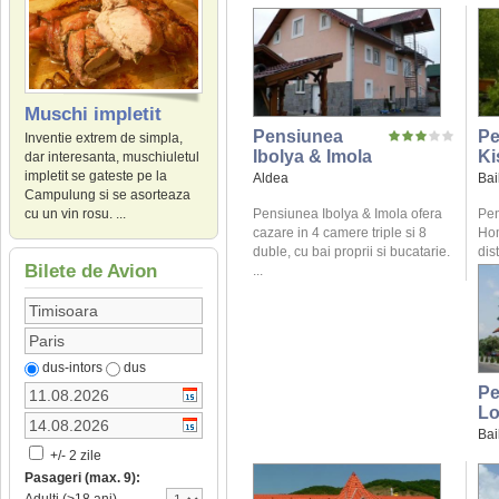
Muschi impletit
Pensiunea
Pe
Inventie extrem de simpla,
Ibolya & Imola
Ki
dar interesanta, muschiuletul
impletit se gateste pe la
Aldea
Bai
Campulung si se asorteaza
Pensiunea Ibolya & Imola ofera
Pen
cu un vin rosu. ...
cazare in 4 camere triple si 8
Hom
duble, cu bai proprii si bucatarie.
dis
Bilete de Avion
...
dus-intors
dus
Pe
L
Bai
+/- 2 zile
Pasageri (max. 9):