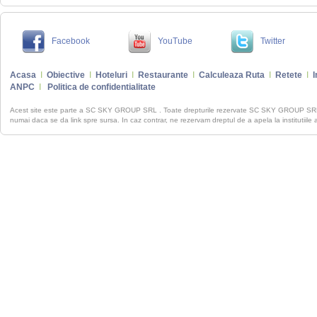
Facebook
YouTube
Twitter
Acasa
I
Obiective
I
Hoteluri
I
Restaurante
I
Calculeaza Ruta
I
Retete
I
I
ANPC
I
Politica de confidentialitate
Acest site este parte a SC SKY GROUP SRL . Toate drepturile rezervate SC SKY GROUP S
numai daca se da link spre sursa. In caz contrar, ne rezervam dreptul de a apela la institutiile 