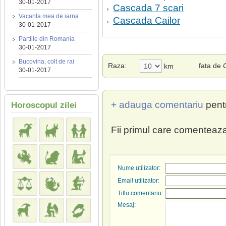
30-01-2017
Cascada 7 scari
Vacanta mea de iarna
Cascada Cailor
30-01-2017
Partiile din Romania
30-01-2017
Bucovina, colt de rai
Raza:
fata de
km
30-01-2017
+ adauga comentariu
pent
Horoscopul zilei
Fii primul care comenteaza
Nume utilizator:
Email utilizator:
Titlu comentariu:
Mesaj: