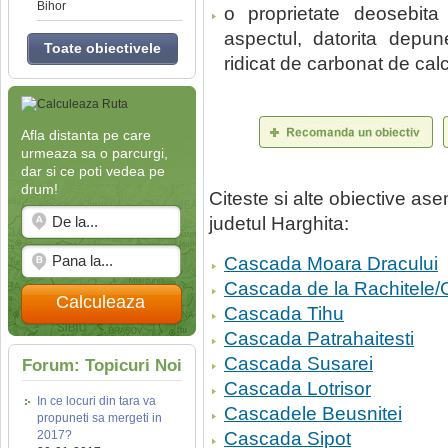
Bihor
o proprietate deosebit
aspectul, datorita depuner
Toate obiectivele
ridicat de carbonat de calc
Afla distanta pe care
urmeaza sa o parcurgi,
dar si ce poti vedea pe
drum!
Citeste si alte obiective a
judetul Harghita:
Cascada Moara Dracului
Cascada de la Rachitele/
Calculeaza
Cascada Tihu
Cascada Patrahaitesti
Cascada Susarei
Forum: Topicuri Noi
Cascada Lotrisor
In ce locuri din tara va
Cascadele Beusnitei
propuneti sa mergeti in
2017?
Cascada Sipot