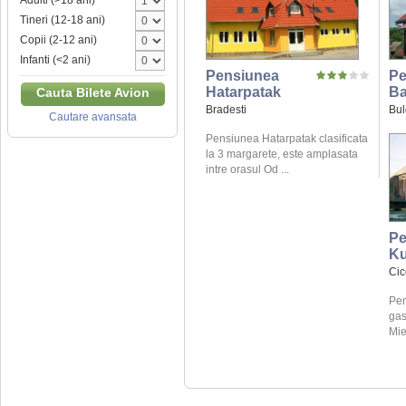
Adulti (>18 ani)
Tineri (12-18 ani)
Copii (2-12 ani)
Infanti (<2 ani)
Pensiunea
Pe
Hatarpatak
B
Cauta Bilete Avion
Bradesti
Bul
Cautare avansata
Pensiunea Hatarpatak clasificata
la 3 margarete, este amplasata
intre orasul Od ...
Pe
Ku
Ci
Pen
gas
Mie