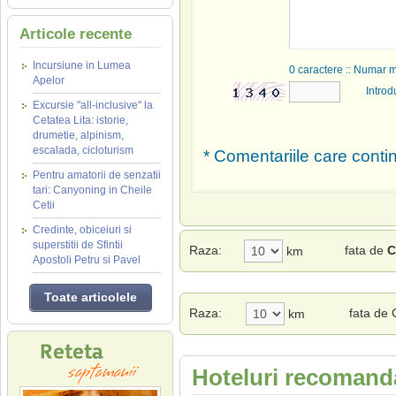
Articole recente
Incursiune in Lumea
0
caractere :: Numar 
Apelor
Introd
Excursie "all-inclusive" la
Cetatea Lita: istorie,
drumetie, alpinism,
escalada, cicloturism
* Comentariile care contin
Pentru amatorii de senzatii
tari: Canyoning in Cheile
Cetii
Credinte, obiceiuri si
superstitii de Sfintii
Raza:
fata de
C
km
Apostoli Petru si Pavel
Toate articolele
Raza:
fata de 
km
Hoteluri recomanda