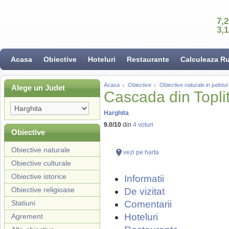
7,
3,
Acasa
Obiective
Hoteluri
Restaurante
Calculeaza R
Acasa
Obiective
Obiective naturale in judetul
Alege un Judet
Cascada din Topli
Harghita
9.0
/
10
din
4
voturi
Obiective
Obiective naturale
vezi pe harta
Obiective culturale
Obiective istorice
Informatii
Obiective religioase
De vizitat
Statiuni
Comentarii
Hoteluri
Agrement