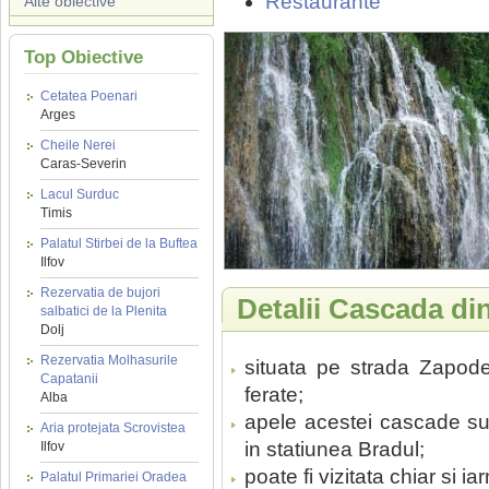
Restaurante
Alte obiective
Top Obiective
Cetatea Poenari
Arges
Cheile Nerei
Caras-Severin
Lacul Surduc
Timis
Palatul Stirbei de la Buftea
Ilfov
Rezervatia de bujori
Detalii Cascada din
salbatici de la Plenita
Dolj
Rezervatia Molhasurile
situata pe strada Zapode,
Capatanii
ferate;
Alba
apele acestei cascade sun
Aria protejata Scrovistea
in statiunea Bradul;
Ilfov
poate fi vizitata chiar si 
Palatul Primariei Oradea