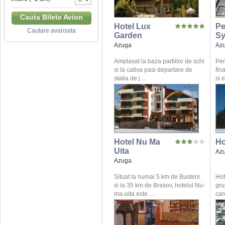
Cauta Bilete Avion
Hotel Lux
Pe
Cautare avansata
Garden
Sy
Azuga
Az
Amplasat la baza partiilor de schi
Pen
si la cativa pasi departare de
fin
statia de j ...
si 
Hotel Nu Ma
Ho
Uita
Az
Azuga
Situat la numai 5 km de Busteni
Hot
si la 35 km de Brasov, hotelul Nu-
gru
ma-uita este ...
care