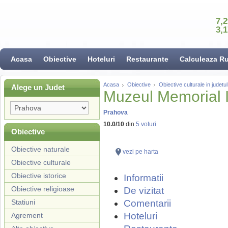
7,
3,
Acasa
Obiective
Hoteluri
Restaurante
Calculeaza R
Acasa
Obiective
Obiective culturale in judet
Alege un Judet
Muzeul Memorial 
Prahova
10.0
/
10
din
5
voturi
Obiective
Obiective naturale
vezi pe harta
Obiective culturale
Obiective istorice
Informatii
Obiective religioase
De vizitat
Statiuni
Comentarii
Hoteluri
Agrement