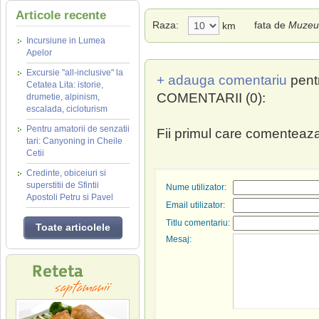
Articole recente
Raza:
fata de
Muzeul
km
Incursiune in Lumea
Apelor
Excursie "all-inclusive" la
+ adauga comentariu
pent
Cetatea Lita: istorie,
COMENTARII (0):
drumetie, alpinism,
escalada, cicloturism
Pentru amatorii de senzatii
Fii primul care comenteaza
tari: Canyoning in Cheile
Cetii
Credinte, obiceiuri si
superstitii de Sfintii
Nume utilizator:
Apostoli Petru si Pavel
Email utilizator:
Titlu comentariu:
Toate articolele
Mesaj: