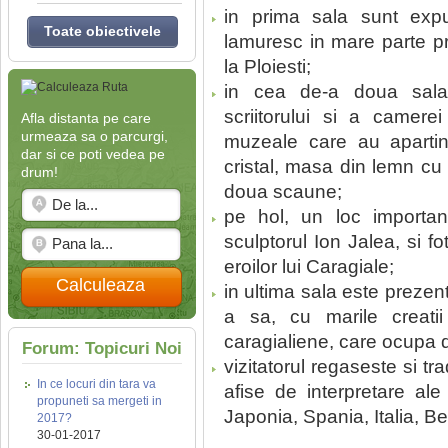
in prima sala sunt expu
Toate obiectivele
lamuresc in mare parte pr
la Ploiesti;
in cea de-a doua sala s
scriitorului si a camere
Afla distanta pe care
urmeaza sa o parcurgi,
muzeale care au apartinut
dar si ce poti vedea pe
cristal, masa din lemn cu 
drum!
doua scaune;
pe hol, un loc important 
sculptorul Ion Jalea, si fo
eroilor lui Caragiale;
Calculeaza
in ultima sala este prezen
a sa, cu marile creatii
caragialiene, care ocupa d
Forum: Topicuri Noi
vizitatorul regaseste si trad
In ce locuri din tara va
afise de interpretare ale
propuneti sa mergeti in
Japonia, Spania, Italia, Be
2017?
30-01-2017