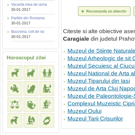
Vacanta mea de iarna
30-01-2017
Partiile din Romania
30-01-2017
Citeste si alte obiective a
Bucovina, colt de rai
30-01-2017
Caragiale
din judetul Praho
Muzeul de Stiinte Natural
Horoscopul zilei
Muzeul Arheologic de sit 
Muzeul Secuiesc al Ciucu
Muzeul National de Arta a
Muzeul Tiparului din Iasi
Muzeul de Arta Cluj Napo
Muzeul de Paleontologie-St
Complexul Muzeistic Cip
Muzeul Oului
Muzeul Tarii Crisurilor