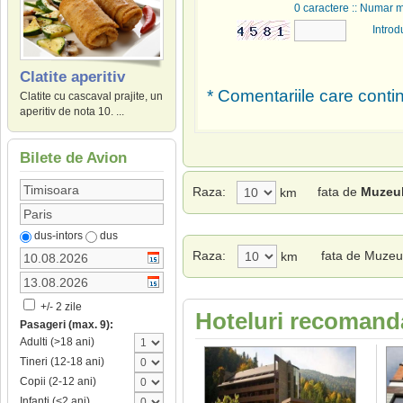
0
caractere :: Numar 
Introd
Clatite aperitiv
* Comentariile care contin
Clatite cu cascaval prajite, un
aperitiv de nota 10. ...
Bilete de Avion
Raza:
fata de
Muzeul
km
dus-intors
dus
Raza:
fata de Muzeu
km
+/- 2 zile
Hoteluri recomanda
Pasageri (max. 9):
Adulti (>18 ani)
Tineri (12-18 ani)
Copii (2-12 ani)
Infanti (<2 ani)