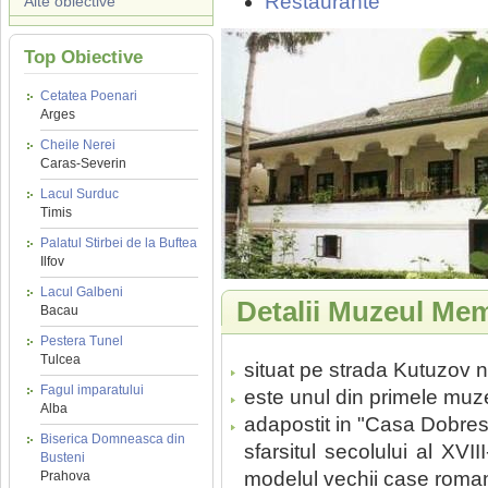
Restaurante
Alte obiective
Top Obiective
Cetatea Poenari
Arges
Cheile Nerei
Caras-Severin
Lacul Surduc
Timis
Palatul Stirbei de la Buftea
Ilfov
Lacul Galbeni
Detalii Muzeul Mem
Bacau
Pestera Tunel
Tulcea
situat pe strada Kutuzov nr
Fagul imparatului
este unul din primele muz
Alba
adapostit in "Casa Dobres
Biserica Domneasca din
sfarsitul secolului al XVII
Busteni
modelul vechii case roman
Prahova