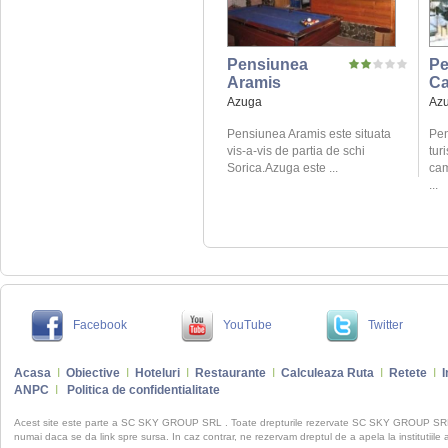
Pensiunea
Pe
Aramis
Ca
Azuga
Az
Pensiunea Aramis este situata
Pen
vis-a-vis de partia de schi
turi
Sorica.Azuga este ...
cam
...
Facebook
YouTube
Twitter
Acasa
I
Obiective
I
Hoteluri
I
Restaurante
I
Calculeaza Ruta
I
Retete
I
I
ANPC
I
Politica de confidentialitate
Acest site este parte a SC SKY GROUP SRL . Toate drepturile rezervate SC SKY GROUP S
numai daca se da link spre sursa. In caz contrar, ne rezervam dreptul de a apela la institutiile 