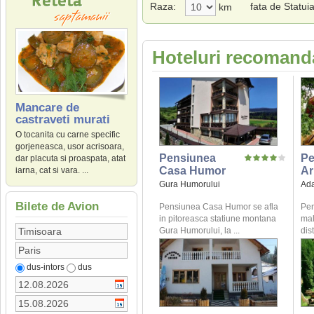
Raza:
fata de Statui
km
Hoteluri recomanda
Mancare de
castraveti murati
O tocanita cu carne specific
gorjeneasca, usor acrisoara,
Pensiunea
Pe
dar placuta si proaspata, atat
Casa Humor
Ar
iarna, cat si vara. ...
Gura Humorului
Ad
Bilete de Avion
Pensiunea Casa Humor se afla
Pen
in pitoreasca statiune montana
mal
Gura Humorului, la ...
dis
dus-intors
dus