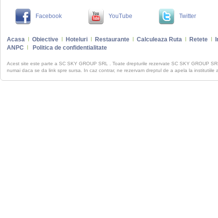
Facebook
YouTube
Twitter
Acasa
I
Obiective
I
Hoteluri
I
Restaurante
I
Calculeaza Ruta
I
Retete
I
I
ANPC
I
Politica de confidentialitate
Acest site este parte a SC SKY GROUP SRL . Toate drepturile rezervate SC SKY GROUP S
numai daca se da link spre sursa. In caz contrar, ne rezervam dreptul de a apela la institutiile 