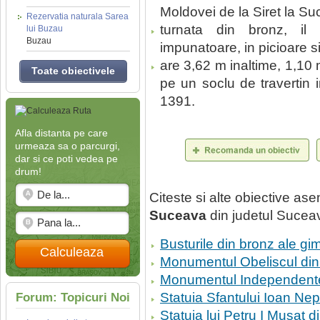
Moldovei de la Siret la S
Rezervatia naturala Sarea
turnata din bronz, il 
lui Buzau
Buzau
impunatoare, in picioare 
are 3,62 m inaltime, 1,10
Toate obiectivele
pe un soclu de travertin i
1391.
Afla distanta pe care
urmeaza sa o parcurgi,
dar si ce poti vedea pe
drum!
Citeste si alte obiective a
Suceava
din judetul Sucea
Busturile din bronz ale gi
Calculeaza
Monumentul Obeliscul din 
Monumentul Independent
Statuia Sfantului Ioan Ne
Forum: Topicuri Noi
Statuia lui Petru I Musat 