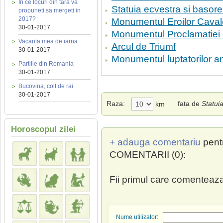
In ce locuri din tara va
Statuia ecvestra si basoreli
propuneti sa mergeti in
2017?
Monumentul Eroilor Cavale
30-01-2017
Monumentul Proclamatiei 
Vacanta mea de iarna
Arcul de Triumf
30-01-2017
Monumentul luptatorilor a
Partiile din Romania
30-01-2017
Bucovina, colt de rai
30-01-2017
Raza:
fata de
Statui
km
Horoscopul zilei
+ adauga comentariu
pent
COMENTARII (0):
Fii primul care comenteaza
Nume utilizator: