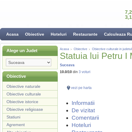
7,
3,
Acasa
Obiective
Hoteluri
Restaurante
Calculeaza R
Acasa
Obiective
Obiective culturale in judet
Alege un Judet
Statuia lui Petru 
Suceava
10.0
/
10
din
3
voturi
Obiective
Obiective naturale
vezi pe harta
Obiective culturale
Obiective istorice
Informatii
Obiective religioase
De vizitat
Statiuni
Comentarii
Hoteluri
Agrement