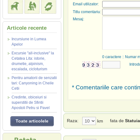
Email utilizator:
Titlu comentariu:
Mesaj:
Articole recente
Incursiune in Lumea
Apelor
Excursie "all-inclusive" la
0
caractere :: Numar 
Cetatea Lita: istorie,
drumetie, alpinism,
Introd
escalada, cicloturism
Pentru amatorii de senzatii
tari: Canyoning in Cheile
* Comentariile care contin
Cetii
Credinte, obiceiuri si
superstitii de Sfintii
Apostoli Petru si Pavel
Raza:
fata de
Statuia
Toate articolele
km