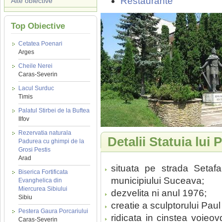
Restaurante
Alte obiective
Top Obiective
Cetatea Poenari
Arges
Cheile Nerei
Caras-Severin
Lacul Surduc
Timis
Palatul Stirbei de la Buftea
Ilfov
Rezervatia naturala
Detalii Statuia lui
Padurea cu ghimpi de la
Grosi Pestis
Arad
situata pe strada Setaf
Biserica Fortificata
municipiului Suceava;
Evanghelica din
Miercurea Sibiului
dezvelita ni anul 1976;
Sibiu
creatie a sculptorului Paul
Pestera Gaura Porcariului
ridicata in cinstea voieo
Caras-Severin