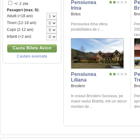
Pensiunea
Pe
+/- 2 zile
Irina
Br
Pasageri (max. 9):
Botus
Bro
Adulti (>18 ani)
Tineri (12-18 ani)
Pensiunea Irina ofera
Pen
posibilitatea de c ...
200
Copii (2-12 ani)
raul
Infanti (<2 ani)
Cauta Bilete Avion
Cautare avansata
Pensiunea
Pe
Liliana
Tr
Brosteni
Bro
In orasul Brosteni-Suceava, pe
Pen
malul raului Bistrita, intr-un decor
apr
montan de ...
din